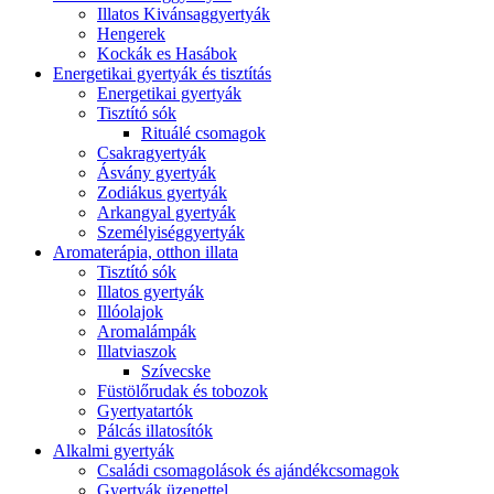
Illatos Kivánsaggyertyák
Hengerek
Kockák es Hasábok
Energetikai gyertyák és tisztítás
Energetikai gyertyák
Tisztító sók
Rituálé csomagok
Csakragyertyák
Ásvány gyertyák
Zodiákus gyertyák
Arkangyal gyertyák
Személyiséggyertyák
Aromaterápia, otthon illata
Tisztító sók
Illatos gyertyák
Illóolajok
Aromalámpák
Illatviaszok
Szívecske
Füstölőrudak és tobozok
Gyertyatartók
Pálcás illatosítók
Alkalmi gyertyák
Családi csomagolások és ajándékcsomagok
Gyertyák üzenettel