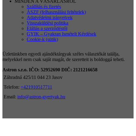
MINDEN A VÁSÁRLÁSRÓL
Szállítás és fizetés
ÁSZF (felhasználási feltételek)
Adatvédelmi irányelvek
Visszaküldési politika
Elállás a szerződéstől
GYIK – Gyakran Ismételt Kérdések
Cookie-k (sütik)
Üzletünkben egyedi ajándéktárgyak széles választékát találja,
melyekkel nem csak saját magát, de szeretteit is boldoggá teheti.
Astron s.r.o.
IČO: 52952690
DIČ: 2121216658
Záhradná 425/11 044 23 Jasov
Telefon:
+421910517711
Email:
info@astron-gyertyak.hu