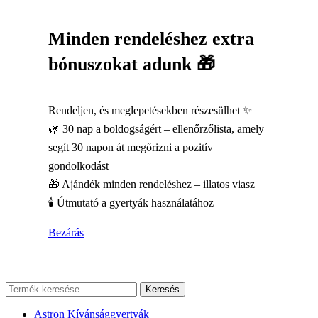
Minden rendeléshez extra
bónuszokat adunk 🎁
Rendeljen, és meglepetésekben részesülhet ✨
🌿 30 nap a boldogságért – ellenőrzőlista, amely
segít 30 napon át megőrizni a pozitív
gondolkodást
🎁 Ajándék minden rendeléshez – illatos viasz
🕯️ Útmutató a gyertyák használatához
Bezárás
Keresés
Astron Kívánsággyertyák