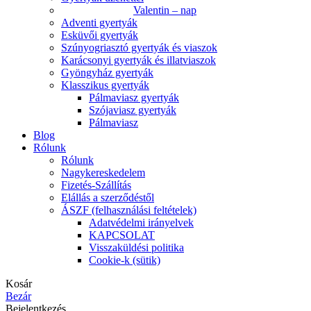
Valentin – nap
Adventi gyertyák
Esküvői gyertyák
Szúnyogriasztó gyertyák és viaszok
Karácsonyi gyertyák és illatviaszok
Gyöngyház gyertyák
Klasszikus gyertyák
Pálmaviasz gyertyák
Szójaviasz gyertyák
Pálmaviasz
Blog
Rólunk
Rólunk
Nagykereskedelem
Fizetés-Szállítás
Elállás a szerződéstől
ÁSZF (felhasználási feltételek)
Adatvédelmi irányelvek
KAPCSOLAT
Visszaküldési politika
Cookie-k (sütik)
Kosár
Bezár
Bejelentkezés