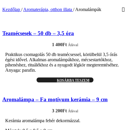
Kezdőlap
/
Aromaterápia, otthon illata
/
Aromalámpák
Teamécsesek – 50 db – 3,5 óra
1 400
Ft
Áfával
Praktikus csomagolás 50 db teamécsessel, körülbelül 3,5 órás
égési idővel. Alkalmas aromalámpákhoz, mécsestartókhoz,
pihenéshez, rituálékhoz és a nyugodt légkör megteremtéséhez.
Anyaga: parafin.
KOSÁRBA TESZEM
Aromalámpa – Fa motívum kerámia – 9 cm
3 200
Ft
Áfával
Kerámia aromalámpa fehér dekormázzal.