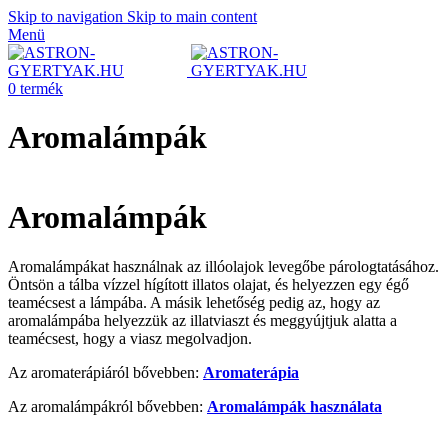
Skip to navigation
Skip to main content
Menü
0
termék
Aromalámpák
Aromalámpák
Aromalámpákat használnak az illóolajok levegőbe párologtatásához.
Öntsön a tálba vízzel hígított illatos olajat, és helyezzen egy égő
teamécsest a lámpába. A másik lehetőség pedig az, hogy az
aromalámpába helyezzük az illatviaszt és meggyújtjuk alatta a
teamécsest, hogy a viasz megolvadjon.
Az aromaterápiáról bővebben:
Aromaterápia
Az aromalámpákról bővebben:
Aromalámpák használata