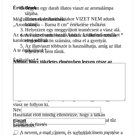
Értékelések
Tegyen egy darab illatos viaszt az aromalámpa
táljába.
Illatos viasz használatakor VIZET NEM adunk
Még nincsenek értékelések.
hozzá!
„Aromalámpa – Barna 8 cm” értékelése elsőként
Helyezzen egy meggyújtott teamécsest a viasz alá.
Az e-mail címet nem tesszük közzé.
A kötelező mezőket
*
A viasz olvadni kezd. Amikor az illat intenzitása
karakterrel jelöltük
elegendő az ön számára, oltsa el a gyertyát.
Az illatviaszt többször is használhatja, amíg az illat
A te értékelésed
*
teljesen el nem tűnik.
Értékelésed
*
Ahhoz, hogy tökéletes élményben legyen része az
aromalámpa használata közben, tanácsos néhány
olyan intézkedést is betartani, amelyekkel
megelőzheti az esedékes problémákat.
Az aromalámpában mindig legyen elegendő víz amibe az
olajat csepegteti. Az illatos viaszt pedig úgy válassza ki,
hogy az aromalámpa tálkája megfelelő legyen hogy a
viasz ne follyon ki.
Név
Használat előtt mindig ellenőrizze, hogy a tálkán
nincsenek-e repedések vagy sérülések, mert ezáltal tűz
E-mail
Szállítás és fizetés
keletkezhet.
A nevem, e-mail címem, és weboldalcímem mentése a