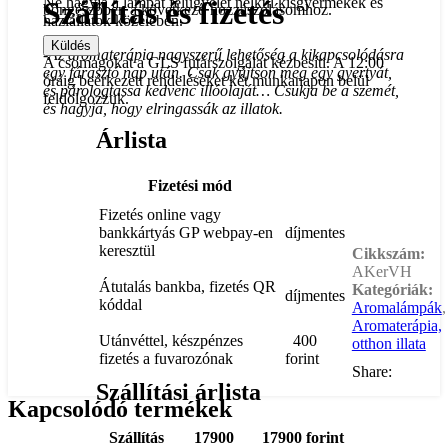
Ne hagyja a lámpát felügyelet nélkül kisgyermekek és
Szállítás és fizetés
böngészőben a következő hozzászólásomhoz.
háziállatok közelében.
-Az aromaterápia nagyszerű lehetőség a kikapcsolódásra
A csomagokat a GLS futárszolgálat kézbesíti. A 12:00
egy fárasztó nap után. Csak gyújtson meg egy gyertyát,
óráig beérkezett rendeléseket két munkanapon belül
és párologtassa kedvenc illóolaját… Csukja be a szemét,
feldolgozzuk.
és hagyja, hogy elringassák az illatok.
Árlista
Fizetési mód
Fizetés online vagy
bankkártyás GP webpay-en
díjmentes
keresztül
Cikkszám:
AKerVH
Átutalás bankba, fizetés QR
Kategóriák:
díjmentes
kóddal
Aromalámpák
,
Aromaterápia,
Utánvéttel, készpénzes
400
otthon illata
fizetés a fuvarozónak
forint
Share:
Szállítási árlista
Kapcsolódó termékek
Szállítás
17900
17900 forint