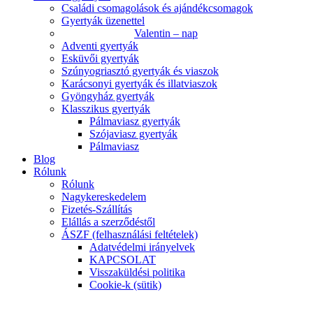
Családi csomagolások és ajándékcsomagok
Gyertyák üzenettel
Valentin – nap
Adventi gyertyák
Esküvői gyertyák
Szúnyogriasztó gyertyák és viaszok
Karácsonyi gyertyák és illatviaszok
Gyöngyház gyertyák
Klasszikus gyertyák
Pálmaviasz gyertyák
Szójaviasz gyertyák
Pálmaviasz
Blog
Rólunk
Rólunk
Nagykereskedelem
Fizetés-Szállítás
Elállás a szerződéstől
ÁSZF (felhasználási feltételek)
Adatvédelmi irányelvek
KAPCSOLAT
Visszaküldési politika
Cookie-k (sütik)