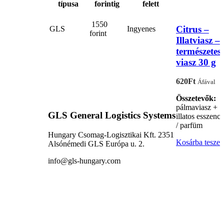
típusa
forintig
felett
1550
Citrus –
GLS
Ingyenes
forint
Illatviasz –
természetes
viasz 30 g
620
Ft
Áfával
Összetevők:
pálmaviasz +
GLS General Logistics Systems
illatos esszenci
/ parfüm
Hungary Csomag-Logisztikai Kft. 2351
Kosárba tesze
Alsónémedi GLS Európa u. 2.
info@gls-hungary.com