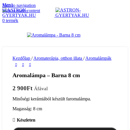
Menü
Skip to navigation
Skip to main content
0
termék
Kezdőlap
/
Aromaterápia, otthon illata
/
Aromalámpák
Aromalámpa – Barna 8 cm
2 900
Ft
Áfával
Minőségi kerámiából készült faromalámpa.
Magasság: 8 cm
Készleten