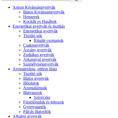
Astron Kívánsággyertyák
Illatos Kivánsaggyertyák
Hengerek
Kockák es Hasábok
Energetikai gyertyák és tisztítás
Energetikai gyertyák
Tisztító sók
Rituálé csomagok
Csakragyertyák
Ásvány gyertyák
Zodiákus gyertyák
Arkangyal gyertyák
Személyiséggyertyák
Aromaterápia, otthon illata
Tisztító sók
Illatos gyertyák
Illóolajok
Aromalámpák
Illatviaszok
Szívecske
Füstölőrudak és tobozok
Gyertyatartók
Pálcás illatosítók
Alkalmi gyertyák