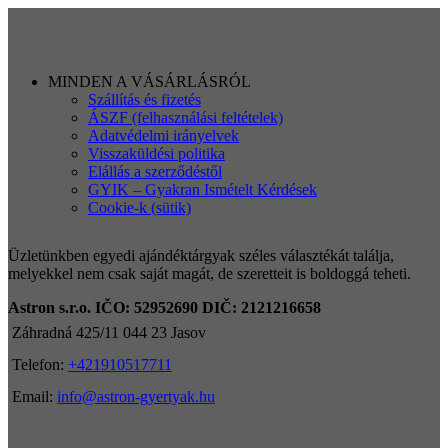
MINDEN A VÁSÁRLÁSRÓL
Szállítás és fizetés
ÁSZF (felhasználási feltételek)
Adatvédelmi irányelvek
Visszaküldési politika
Elállás a szerződéstől
GYIK – Gyakran Ismételt Kérdések
Cookie-k (sütik)
Üzletünkben egyedi ajándéktárgyak széles választékát találja,
melyekkel nem csak saját magát, de szeretteit is boldoggá teheti.
Astron s.r.o.
IČO: 52952690
DIČ: 2121216658
Záhradná 425/11 044 23 Jasov
Telefon:
+421910517711
Email:
info@astron-gyertyak.hu