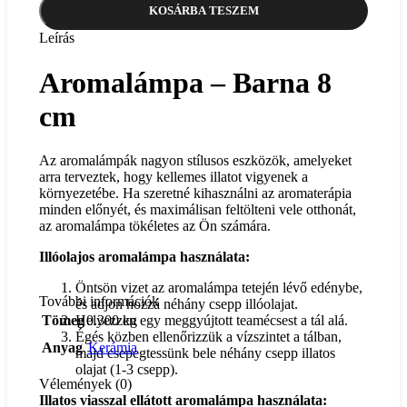
KOSÁRBA TESZEM
Leírás
Aromalámpa – Barna 8
cm
Az aromalámpák nagyon stílusos eszközök, amelyeket
arra terveztek, hogy kellemes illatot vigyenek a
környezetébe. Ha szeretné kihasználni az aromaterápia
minden előnyét, és maximálisan feltölteni vele otthonát,
az aromalámpa tökéletes az Ön számára.
Illóolajos aromalámpa használata:
Öntsön vizet az aromalámpa tetején lévő edénybe,
További információk
és adjon hozzá néhány csepp illóolajat.
Tömeg
0.300 kg
Helyezzen egy meggyújtott teamécsest a tál alá.
Égés közben ellenőrizzük a vízszintet a tálban,
Anyag
Kerámia
majd csepegtessünk bele néhány csepp illatos
olajat (1-3 csepp).
Vélemények (0)
Illatos viasszal ellátott aromalámpa használata: