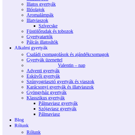
Illatos gyertyák
Illóolajok
Aromalámpák
Illatviaszok
Szívecske
Füstölőrudak és tobozok
Gyertyatartók
Pálcás illatosítók
Alkalmi gyertyák
Családi csomagolások és ajándékcsomagok
Gyertyák üzenettel
Valentin – nap
Adventi gyertyák
Esküvői gyertyák
Szúnyogriasztó gyertyák és viaszok
Karácsonyi gyertyák és illatviaszok
Gyöngyház gyertyák
Klasszikus gyertyák
Pálmaviasz gyertyák
Szójaviasz gyertyák
Pálmaviasz
Blog
Rólunk
Rólunk