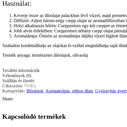
Használat:
Keverje össze az illóolajat palackban lévő vízzel, majd permet
Diffúzió: Adjon három-négy csepp olajat az aromadiffúzorban l
Helyi alkalmazás bőrön: Cseppentsen egy-két cseppet az érintet
Jobb alvás érdekében: Cseppentsen néhány csepp olajat párnáj
Aromalámpa: Öntsön az aromalámpa táljába vízzel hígított illat
Szabadon kombinálhatja az olajokat és ezáltal megtalálhatja saját illatá
Termék anyaga: természetes illóolajok, olívaolaj
További információk
Vélemények (0)
Szállítás és fizetés
Cikkszám:
VOEx
Kategóriák:
Illóolajok
,
Aromaterápia, otthon illata
,
Gyöngyház gyert
Share:
Kapcsolódó termékek