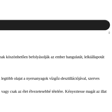
uknak köszönhetően befolyásolják az ember hangulatát, lelkiállapotát
legtöbb olajat a nyersanyagok vízgőz-desztillációjával, szerves
vagy csak az élet élvezetesebbé tételére. Kényeztesse magát az illat