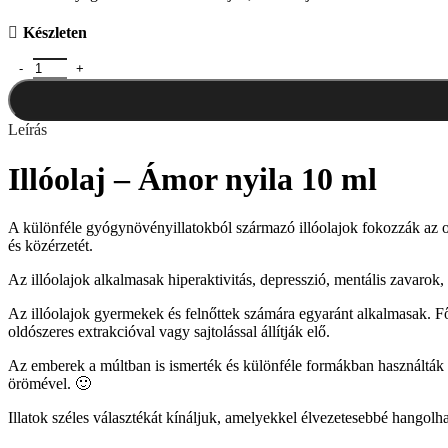
Készleten
Illóolaj - Ámor nyila 10 ml mennyiség
Leírás
Illóolaj – Ámor nyila 10 ml
A különféle gyógynövényillatokból származó illóolajok fokozzák az otth
és közérzetét.
Az illóolajok alkalmasak hiperaktivitás, depresszió, mentális zavarok,
Az illóolajok gyermekek és felnőttek számára egyaránt alkalmasak. Fő
oldószeres extrakcióval vagy sajtolással állítják elő.
Az emberek a múltban is ismerték és különféle formákban használták az
örömével. 🙂
Illatok széles választékát kínáljuk, amelyekkel élvezetesebbé hangolha