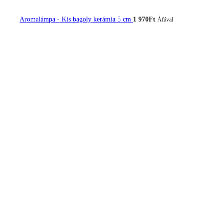
Aromalámpa - Kis bagoly kerámia 5 cm
1 970
Ft
Áfával