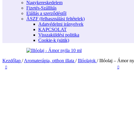
Nagykereskedelem
Fizetés-Szállítás
Elállás a szerződéstől
ÁSZF (felhasználási feltételek)
Adatvédelmi irányelvek
KAPCSOLAT
Visszaküldési politika
Cookie-k (sütik)
Kezdőlap
/
Aromaterápia, otthon illata
/
Illóolajok
/
Illóolaj – Ámor ny