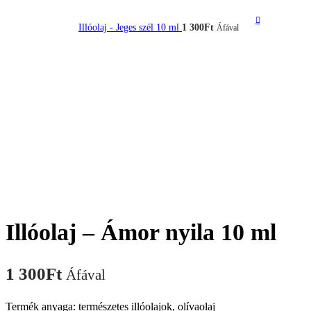
Illóolaj - Jeges szél 10 ml
1 300
Ft
Áfával
Illóolaj – Ámor nyila 10 ml
1 300
Ft
Áfával
Termék anyaga: természetes illóolajok, olívaolaj