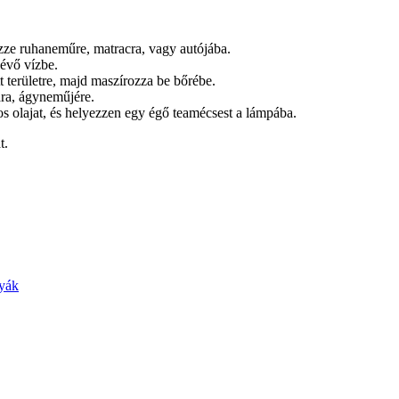
ezze ruhaneműre, matracra, vagy autójába.
évő vízbe.
t területre, majd maszírozza be bőrébe.
ára, ágyneműjére.
os olajat, és helyezzen egy égő teamécsest a lámpába.
t.
yák