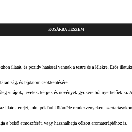
KOSÁRBA TESZEM
on illatát, és pozitív hatással vannak a testre és a lélekre. Erős illat
 fáradtság, és fájdalom csökkentésére.
leg virágok, levelek, kérgek és növények gyökereiből nyerhetőek ki. A 
 illatok erejét, mint például különféle rendezvényeken, szertartásokon 
tja a belső atmoszférát, vagy használhatja célzott aromaterápiához is.