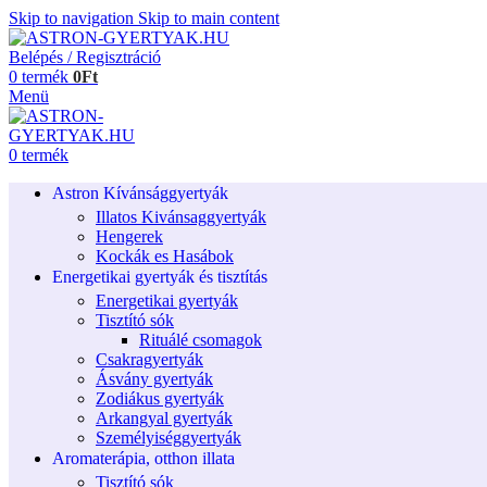
Skip to navigation
Skip to main content
Belépés / Regisztráció
0
termék
0
Ft
Menü
0
termék
Astron Kívánsággyertyák
Illatos Kivánsaggyertyák
Hengerek
Kockák es Hasábok
Energetikai gyertyák és tisztítás
Energetikai gyertyák
Tisztító sók
Rituálé csomagok
Csakragyertyák
Ásvány gyertyák
Zodiákus gyertyák
Arkangyal gyertyák
Személyiséggyertyák
Aromaterápia, otthon illata
Tisztító sók