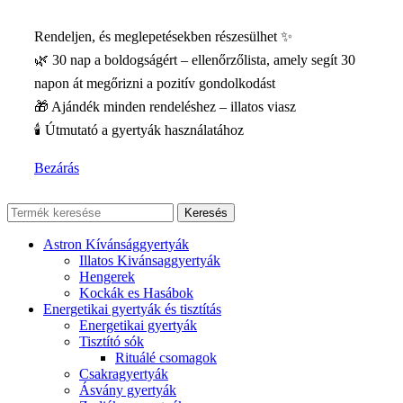
Rendeljen, és meglepetésekben részesülhet ✨
🌿 30 nap a boldogságért – ellenőrzőlista, amely segít 30
napon át megőrizni a pozitív gondolkodást
🎁 Ajándék minden rendeléshez – illatos viasz
🕯️ Útmutató a gyertyák használatához
Bezárás
Keresés
Astron Kívánsággyertyák
Illatos Kivánsaggyertyák
Hengerek
Kockák es Hasábok
Energetikai gyertyák és tisztítás
Energetikai gyertyák
Tisztító sók
Rituálé csomagok
Csakragyertyák
Ásvány gyertyák