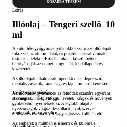
KOSÁRBA TESZEM
Leírás
Illóolaj – Tengeri szellő 10
ml
A különféle gyógynövényillatokból származó illóolajok
fokozzák az otthon illatát, és pozitív hatással vannak a
testre és a lélekre. Erős illatuknak köszönhetően
befolyásolják az ember hangulatát, lelkiállapotát és
közérzetét.
Az illóolajok alkalmasak hiperaktivitás, depresszió,
mentális zavarok, fáradtság, és fájdalom csökkentésére.
További információk
Az illóolajok gyermekek és felnőttek számára egyaránt
Tömeg
0.044 kg
alkalmasak. Főleg virágok, levelek, kérgek és növények
gyökereiből nyerhetőek ki. A legtöbb olajat a
nyersanyagok vízgőz-desztillációjával, szerves
materiál
prírodné silice
oldószeres extrakcióval vagy sajtolással állítják elő.
Az emberek a múltban is ismerték és különféle
Distribútor
Astron s.r.o,