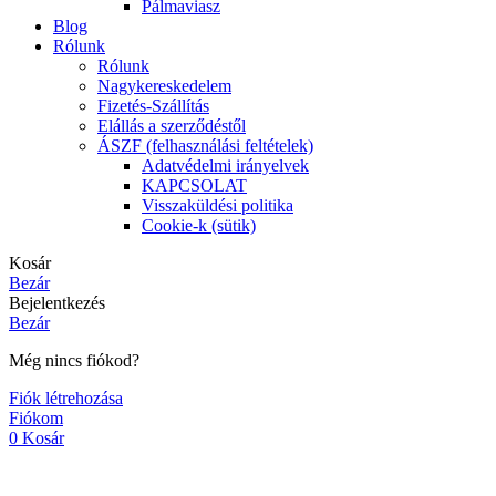
Pálmaviasz
Blog
Rólunk
Rólunk
Nagykereskedelem
Fizetés-Szállítás
Elállás a szerződéstől
ÁSZF (felhasználási feltételek)
Adatvédelmi irányelvek
KAPCSOLAT
Visszaküldési politika
Cookie-k (sütik)
Kosár
Bezár
Bejelentkezés
Bezár
Még nincs fiókod?
Fiók létrehozása
Fiókom
0
Kosár
Illóolaj - Tengeri sz