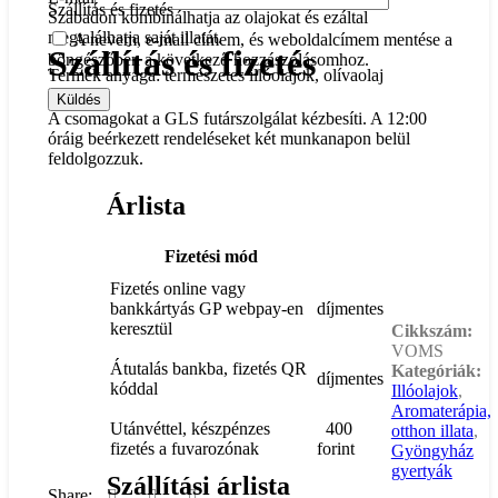
Szállítás és fizetés
Szabadon kombinálhatja az olajokat és ezáltal
megtalálhatja saját illatát.
A nevem, e-mail címem, és weboldalcímem mentése a
Szállítás és fizetés
böngészőben a következő hozzászólásomhoz.
Termék anyaga: természetes illóolajok, olívaolaj
A csomagokat a GLS futárszolgálat kézbesíti. A 12:00
óráig beérkezett rendeléseket két munkanapon belül
feldolgozzuk.
Árlista
Fizetési mód
Fizetés online vagy
bankkártyás GP webpay-en
díjmentes
keresztül
Cikkszám:
VOMS
Átutalás bankba, fizetés QR
Kategóriák:
díjmentes
kóddal
Illóolajok
,
Aromaterápia,
Utánvéttel, készpénzes
400
otthon illata
,
fizetés a fuvarozónak
forint
Gyöngyház
gyertyák
Szállítási árlista
Share: