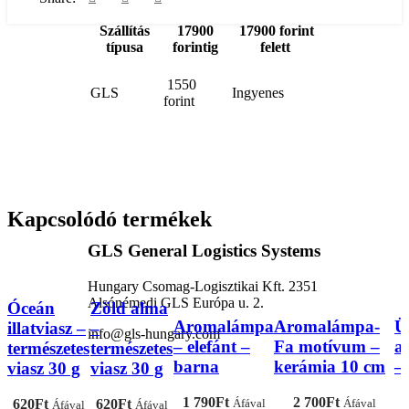
Szállítás
17900
17900 forint
típusa
forintig
felett
1550
GLS
Ingyenes
forint
Kapcsolódó termékek
GLS General Logistics Systems
Hungary Csomag-Logisztikai Kft. 2351
Alsónémedi GLS Európa u. 2.
Óceán
Zöld alma
Aromalámpa
Aromalámpa-
Ü
illatviasz –
–
info@gls-hungary.com
– elefánt –
Fa motívum –
a
természetes
természetes
barna
kerámia 10 cm
–
viasz 30 g
viasz 30 g
1 790
Ft
2 700
Ft
3
620
Ft
620
Ft
Áfával
Áfával
Áfával
Áfával