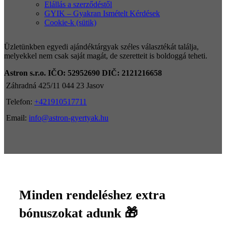
Elállás a szerződéstől
GYIK – Gyakran Ismételt Kérdések
Cookie-k (sütik)
Üzletünkben egyedi ajándéktárgyak széles választékát találja,
melyekkel nem csak saját magát, de szeretteit is boldoggá teheti.
Astron s.r.o.
IČO: 52952690
DIČ: 2121216658
Záhradná 425/11 044 23 Jasov
Telefon:
+421910517711
Email:
info@astron-gyertyak.hu
Minden rendeléshez extra
bónuszokat adunk 🎁