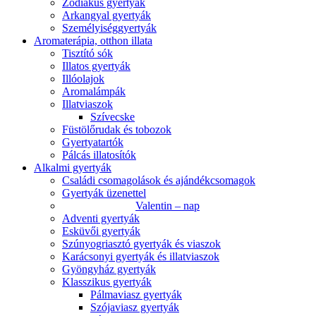
Zodiákus gyertyák
Arkangyal gyertyák
Személyiséggyertyák
Aromaterápia, otthon illata
Tisztító sók
Illatos gyertyák
Illóolajok
Aromalámpák
Illatviaszok
Szívecske
Füstölőrudak és tobozok
Gyertyatartók
Pálcás illatosítók
Alkalmi gyertyák
Családi csomagolások és ajándékcsomagok
Gyertyák üzenettel
Valentin – nap
Adventi gyertyák
Esküvői gyertyák
Szúnyogriasztó gyertyák és viaszok
Karácsonyi gyertyák és illatviaszok
Gyöngyház gyertyák
Klasszikus gyertyák
Pálmaviasz gyertyák
Szójaviasz gyertyák