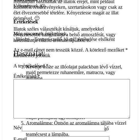
formákban használták az illatok erejét, mint például
Vélemények (0)
különféle rendezvényeken, szertartásokon vagy csak az
élet élvezetesebbé tételére. Kényeztesse magát az illat
örömével. 🙂
Értékelések
Illatok széles választékát kínáljuk, amelyekkel
Még nincsenek értékelések.
élvezetesebbé hangolhatja a belső atmoszférát, vagy
„Illóolaj – Tengeri szellő 10 ml” értékelése elsőként
használhatja célzott aromaterápiához is.
Az e-mail címet nem tesszük közzé.
A kötelező mezőket
*
Használat:
karakterrel jelöltük
A te értékelésed
*
Keverje össze az illóolajat palackban lévő vízzel,
majd permetezze ruhaneműre, matracra, vagy
Értékelésed
*
autójába.
Diffúzió: Adjon három-négy csepp olajat az
aromadiffúzorban lévő vízbe.
Helyi alkalmazás bőrön: Cseppentsen egy-két
cseppet az érintett területre, majd maszírozza be
bőrébe.
Jobb alvás érdekében: Cseppentsen néhány csepp
olajat párnájára, ágyneműjére.
Aromalámpa: Öntsön az aromalámpa táljába vízzel
Név
hígított illatos olajat, és helyezzen egy égő
teamécsest a lámpába.
E-mail