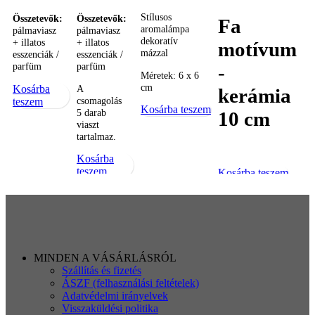
Stílusos
Összetevők:
Összetevők:
Fa
aromalámpa
pálmaviasz
pálmaviasz
dekoratív
+ illatos
+ illatos
motívum
mázzal
esszenciák /
esszenciák /
parfüm
parfüm
-
Méretek: 6 x 6
cm
Kosárba
A
kerámia
csomagolás
teszem
Kosárba teszem
5 darab
10 cm
viaszt
tartalmaz.
Kosárba
teszem
Kosárba teszem
MINDEN A VÁSÁRLÁSRÓL
Szállítás és fizetés
ÁSZF (felhasználási feltételek)
Adatvédelmi irányelvek
Visszaküldési politika