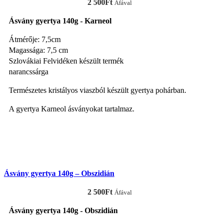
2 500
Ft
Áfával
Ásvány gyertya 140g - Karneol
Átmérője: 7,5cm
Magassága: 7,5 cm
Szlovákiai Felvidéken készült termék
narancssárga
Természetes kristályos viaszból készült gyertya pohárban.
A gyertya Karneol ásványokat tartalmaz.
KOSÁRBA TESZEM
Ásvány gyertya 140g – Obszidián
2 500
Ft
Áfával
Ásvány gyertya 140g - Obszidián