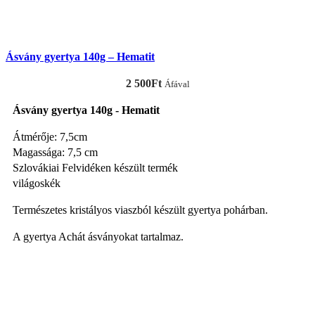
Ásvány gyertya 140g – Hematit
2 500
Ft
Áfával
Ásvány gyertya 140g - Hematit
Átmérője: 7,5cm
Magassága: 7,5 cm
Szlovákiai Felvidéken készült termék
világoskék
Természetes kristályos viaszból készült gyertya pohárban.
A gyertya Achát ásványokat tartalmaz.
KOSÁRBA TESZEM