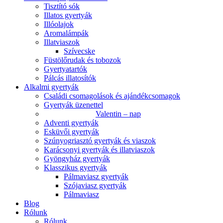
Tisztító sók
Illatos gyertyák
Illóolajok
Aromalámpák
Illatviaszok
Szívecske
Füstölőrudak és tobozok
Gyertyatartók
Pálcás illatosítók
Alkalmi gyertyák
Családi csomagolások és ajándékcsomagok
Gyertyák üzenettel
Valentin – nap
Adventi gyertyák
Esküvői gyertyák
Szúnyogriasztó gyertyák és viaszok
Karácsonyi gyertyák és illatviaszok
Gyöngyház gyertyák
Klasszikus gyertyák
Pálmaviasz gyertyák
Szójaviasz gyertyák
Pálmaviasz
Blog
Rólunk
Rólunk