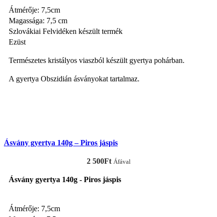
Átmérője: 7,5cm
Magassága: 7,5 cm
Szlovákiai Felvidéken készült termék
Ezüst
Természetes kristályos viaszból készült gyertya pohárban.
A gyertya Obszidián ásványokat tartalmaz.
KOSÁRBA TESZEM
Ásvány gyertya 140g – Piros jáspis
2 500
Ft
Áfával
Ásvány gyertya 140g - Piros jáspis
Átmérője: 7,5cm