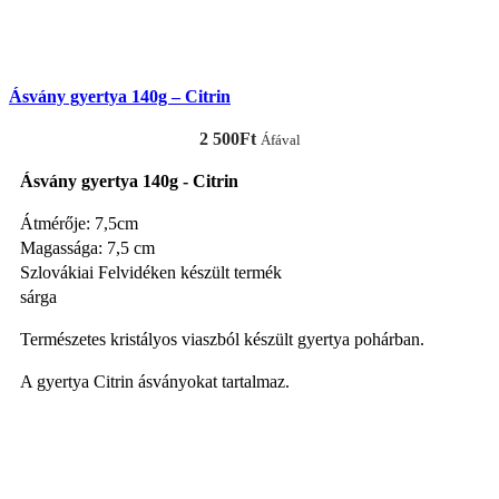
KOSÁRBA TESZEM
Ásvány gyertya 140g – Citrin
2 500
Ft
Áfával
Ásvány gyertya 140g - Citrin
Átmérője: 7,5cm
Magassága: 7,5 cm
Szlovákiai Felvidéken készült termék
sárga
Természetes kristályos viaszból készült gyertya pohárban.
A gyertya Citrin ásványokat tartalmaz.
KOSÁRBA TESZEM