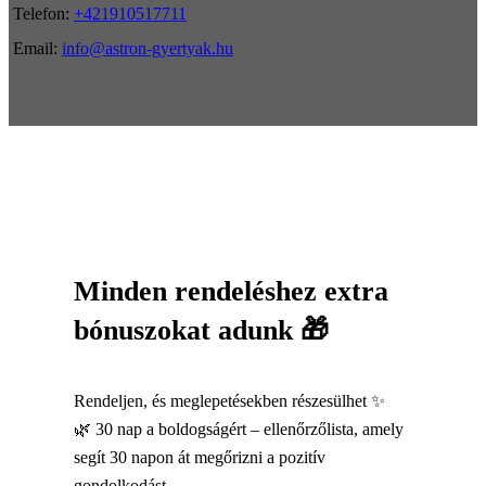
Telefon:
+421910517711
Email:
info@astron-gyertyak.hu
Minden rendeléshez extra
bónuszokat adunk 🎁
Rendeljen, és meglepetésekben részesülhet ✨
🌿 30 nap a boldogságért – ellenőrzőlista, amely
segít 30 napon át megőrizni a pozitív
gondolkodást