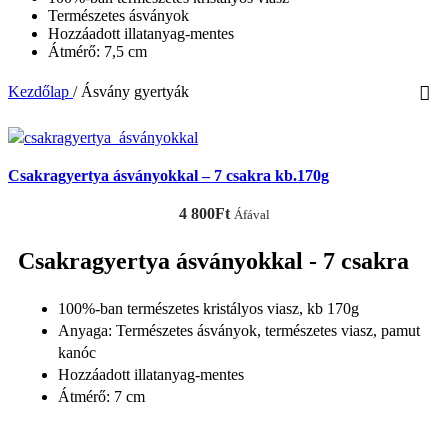
Természetes ásványok
Hozzáadott illatanyag-mentes
Átmérő: 7,5 cm
Kezdőlap
/
Ásvány gyertyák
Csakragyertya ásványokkal – 7 csakra kb.170g
4 800
Ft
Áfával
Csakragyertya ásványokkal - 7 csakra
100%-ban természetes kristályos viasz, kb 170g
Anyaga: Természetes ásványok, természetes viasz, pamut
kanóc
Hozzáadott illatanyag-mentes
Átmérő: 7 cm
KOSÁRBA TESZEM