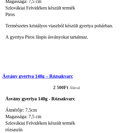
Magassága: 7,5 cm
Szlovákiai Felvidéken készült termék
Piros
Természetes kristályos viaszból készült gyertya pohárban.
A gyertya Piros Jáspis ásványokat tartalmaz.
KOSÁRBA TESZEM
Ásvány gyertya 140g – Rózsakvarc
2 500
Ft
Áfával
Ásvány gyertya 140g - Rózsakvarc
Átmérője: 7,5cm
Magassága: 7,5 cm
Szlovákiai Felvidéken készült termék
rózsaszín