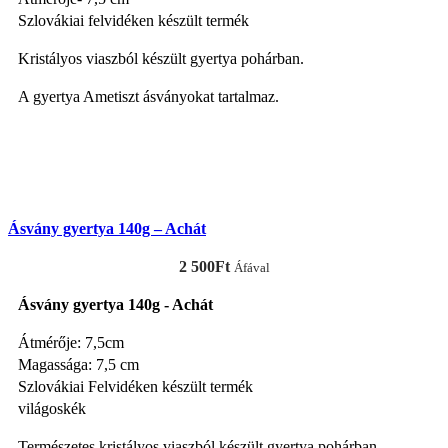
Szlovákiai felvidéken készült termék
Kristályos viaszból készült gyertya pohárban.
A gyertya Ametiszt ásványokat tartalmaz.
KOSÁRBA TESZEM
Ásvány gyertya 140g – Achát
2 500
Ft
Áfával
Ásvány gyertya 140g - Achát
Átmérője: 7,5cm
Magassága: 7,5 cm
Szlovákiai Felvidéken készült termék
világoskék
Természetes kristályos viaszból készült gyertya pohárban.