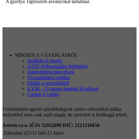
A gyertya Tigrisszem ásványokat tartalmaz.
KOSÁRBA TESZEM
MINDEN A VÁSÁRLÁSRÓL
Szállítás és fizetés
ÁSZF (felhasználási feltételek)
Adatvédelmi irányelvek
Visszaküldési politika
Elállás a szerződéstől
GYIK – Gyakran Ismételt Kérdések
Cookie-k (sütik)
Üzletünkben egyedi ajándéktárgyak széles választékát találja,
melyekkel nem csak saját magát, de szeretteit is boldoggá teheti.
Astron s.r.o.
IČO: 52952690
DIČ: 2121216658
Záhradná 425/11 044 23 Jasov