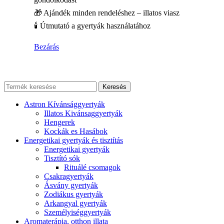
🎁 Ajándék minden rendeléshez – illatos viasz
🕯️ Útmutató a gyertyák használatához
Bezárás
Keresés
Astron Kívánsággyertyák
Illatos Kivánsaggyertyák
Hengerek
Kockák es Hasábok
Energetikai gyertyák és tisztítás
Energetikai gyertyák
Tisztító sók
Rituálé csomagok
Csakragyertyák
Ásvány gyertyák
Zodiákus gyertyák
Arkangyal gyertyák
Személyiséggyertyák
Aromaterápia, otthon illata