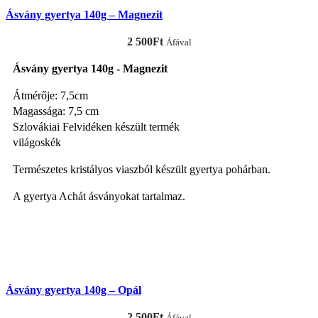
Ásvány gyertya 140g – Magnezit
2 500
Ft
Áfával
Ásvány gyertya 140g - Magnezit
Átmérője: 7,5cm
Magassága: 7,5 cm
Szlovákiai Felvidéken készült termék
világoskék
Természetes kristályos viaszból készült gyertya pohárban.
A gyertya Achát ásványokat tartalmaz.
KOSÁRBA TESZEM
Ásvány gyertya 140g – Opál
2 500
Ft
Áfával