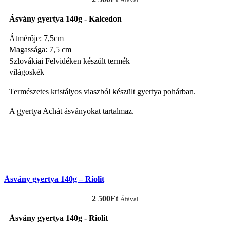
Ásvány gyertya 140g - Kalcedon
Átmérője: 7,5cm
Magassága: 7,5 cm
Szlovákiai Felvidéken készült termék
világoskék
Természetes kristályos viaszból készült gyertya pohárban.
A gyertya Achát ásványokat tartalmaz.
KOSÁRBA TESZEM
Ásvány gyertya 140g – Riolit
2 500
Ft
Áfával
Ásvány gyertya 140g - Riolit