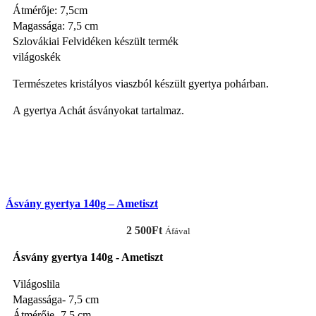
Átmérője: 7,5cm
Magassága: 7,5 cm
Szlovákiai Felvidéken készült termék
világoskék
Természetes kristályos viaszból készült gyertya pohárban.
A gyertya Achát ásványokat tartalmaz.
KOSÁRBA TESZEM
Ásvány gyertya 140g – Ametiszt
2 500
Ft
Áfával
Ásvány gyertya 140g - Ametiszt
Világoslila
Magassága- 7,5 cm
Átmérője- 7,5 cm