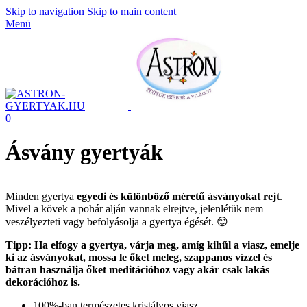
Skip to navigation
Skip to main content
Menü
0
Ásvány gyertyák
Minden gyertya
egyedi és különböző méretű ásványokat rejt
.
Mivel a kövek a pohár alján vannak elrejtve, jelenlétük nem
veszélyezteti vagy befolyásolja a gyertya égését. 😊
Tipp: Ha elfogy a gyertya, várja meg, amíg kihűl a viasz, emelje
ki az ásványokat, mossa le őket meleg, szappanos vízzel és
bátran használja őket meditációhoz vagy akár csak lakás
dekorációhoz is.
100%-ban természetes kristályos viasz