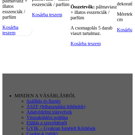
pálmaviasz +
dekoratí
esszenciák / parfüm
illatos
Összetevők:
pálmaviasz
esszenciák /
+ illatos esszenciák /
Méretek: 
Kosárba teszem
parfüm
parfüm
cm
Kosárba
A csomagolás 5 darab
Kosárba 
teszem
viaszt tartalmaz.
Kosárba teszem
MINDEN A VÁSÁRLÁSRÓL
Szállítás és fizetés
ÁSZF (felhasználási feltételek)
Adatvédelmi irányelvek
Visszaküldési politika
Elállás a szerződéstől
GYIK – Gyakran Ismételt Kérdések
Cookie-k (sütik)