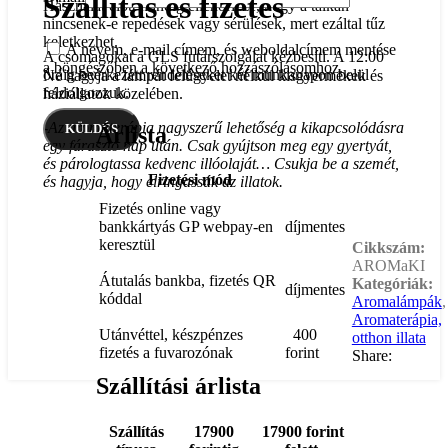
Szállítás és fizetés
Használat előtt mindig ellenőrizze, hogy a tálkán
nincsenek-e repedések vagy sérülések, mert ezáltal tűz
keletkezhet.
A nevem, e-mail címem, és weboldalcímem mentése
A csomagokat a GLS futárszolgálat kézbesíti. A 12:00
a böngészőben a következő hozzászólásomhoz.
óráig beérkezett rendeléseket két munkanapon belül
Ne hagyja a lámpát felügyelet nélkül kisgyermekek és
feldolgozzuk.
háziállatok közelében.
-Az aromaterápia nagyszerű lehetőség a kikapcsolódásra
Árlista
egy fárasztó nap után. Csak gyújtson meg egy gyertyát,
és párologtassa kedvenc illóolaját… Csukja be a szemét,
Fizetési mód
és hagyja, hogy elringassák az illatok.
Fizetés online vagy
bankkártyás GP webpay-en
díjmentes
keresztül
Cikkszám:
AROMaKI
Átutalás bankba, fizetés QR
Kategóriák:
díjmentes
kóddal
Aromalámpák
,
Aromaterápia,
Utánvéttel, készpénzes
400
otthon illata
fizetés a fuvarozónak
forint
Share:
Szállítási árlista
Szállítás
17900
17900 forint