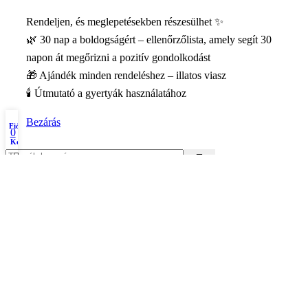
Rendeljen, és meglepetésekben részesülhet ✨
🌿 30 nap a boldogságért – ellenőrzőlista, amely segít 30
napon át megőrizni a pozitív gondolkodást
🎁 Ajándék minden rendeléshez – illatos viasz
🕯️ Útmutató a gyertyák használatához
Bezárás
Fiókom
0
Kosár
Astron Kívánsággyertyák
Illatos Kivánsaggyertyák
Hengerek
Kockák es Hasábok
Energetikai gyertyák és tisztítás
Energetikai gyertyák
Tisztító sók
Rituálé csomagok
Csakragyertyák
Ásvány gyertyák
Zodiákus gyertyák