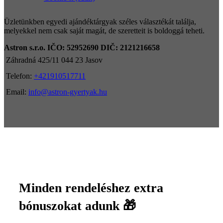
Üzletünkben egyedi ajándéktárgyak széles választékát találja,
melyekkel nem csak saját magát, de szeretteit is boldoggá teheti.
Astron s.r.o.
IČO: 52952690
DIČ: 2121216658
Záhradná 425/11 044 23 Jasov
Telefon:
+421910517711
Email:
info@astron-gyertyak.hu
Minden rendeléshez extra
bónuszokat adunk 🎁