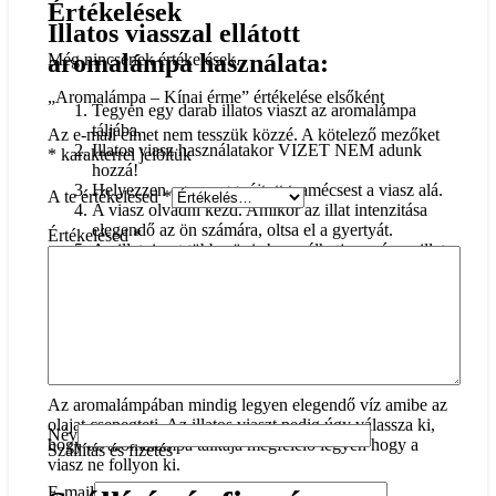
Értékelések
Illatos viasszal ellátott
aromalámpa használata:
Még nincsenek értékelések.
„Aromalámpa – Kínai érme” értékelése elsőként
Tegyen egy darab illatos viaszt az aromalámpa
táljába.
Az e-mail címet nem tesszük közzé.
A kötelező mezőket
Illatos viasz használatakor VIZET NEM adunk
*
karakterrel jelöltük
hozzá!
Helyezzen egy meggyújtott teamécsest a viasz alá.
A te értékelésed
*
A viasz olvadni kezd. Amikor az illat intenzitása
elegendő az ön számára, oltsa el a gyertyát.
Értékelésed
*
Az illatviaszt többször is használhatja, amíg az illat
teljesen el nem tűnik.
Ahhoz, hogy tökéletes élményben legyen része az
aromalámpa használata közben, tanácsos néhány
olyan intézkedést is betartani, amelyekkel
megelőzheti az esedékes problémákat.
Az aromalámpában mindig legyen elegendő víz amibe az
olajat csepegteti. Az illatos viaszt pedig úgy válassza ki,
Név
hogy az aromalámpa tálkája megfelelő legyen hogy a
Szállítás és fizetés
viasz ne follyon ki.
E-mail