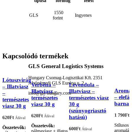
típusa
forintig
felett
1550
GLS
Ingyenes
forint
Kapcsolódó termékek
GLS General Logistics Systems
Hungary Csomag-Logisztikai Kft. 2351
Lótuszvirág
Alsónémedi GLS Európa u. 2.
Verbéna –
Levendula –
– Illatviasz
Aroma
Illatviasz –
Illatviasz –
–
info@gls-hungary.com
– elefá
természetes
természetes viasz
természetes
barna
viasz 30 g
30 g
viasz 30 g
(szúnyogriasztó
1 790
Ft
620
Ft
Áfával
hatású)
620
Ft
Áfával
Stílusos
Összetevők:
Összetevők:
600
Ft
Áfával
aromalá
pálmaviasz + illatos