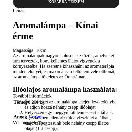
KOSÁRBA TESZEM
Leírás
Aromalámpa – Kínai
érme
Magassága- 10cm
Az aromalámpák nagyon stílusos eszközök, amelyeket
arra terveztek, hogy kellemes illatot vigyenek a
környezetébe. Ha szeretné kihasználni az aromaterápia
minden előnyét, és maximálisan feltölteni vele otthonát,
az aromalámpa tökéletes az Ön számára.
Illóolajos aromalámpa használata:
További információk
Öntsön vizet az aromalámpa tetején lévő edénybe,
Tömeg
0.200 kg
és adjon hozzá néhány csepp illóolajat.
Helyezzen egy meggyújtott teamécsest a tál alá.
Anyag
Kerámia
Égés közben ellenőrizzük a vízszintet a tálban,
Vélemények (0)
majd csepegtessünk bele néhány csepp illatos
olajat (1-3 csepp).