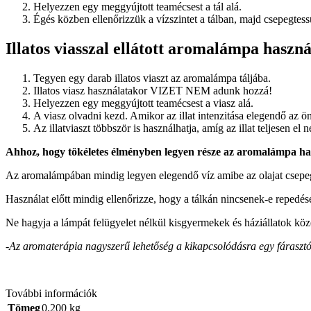
Helyezzen egy meggyújtott teamécsest a tál alá.
Égés közben ellenőrizzük a vízszintet a tálban, majd csepegtessü
Illatos viasszal ellátott aromalámpa haszná
Tegyen egy darab illatos viaszt az aromalámpa táljába.
Illatos viasz használatakor VIZET NEM adunk hozzá!
Helyezzen egy meggyújtott teamécsest a viasz alá.
A viasz olvadni kezd. Amikor az illat intenzitása elegendő az ön
Az illatviaszt többször is használhatja, amíg az illat teljesen el 
Ahhoz, hogy tökéletes élményben legyen része az aromalámpa has
Az aromalámpában mindig legyen elegendő víz amibe az olajat csepegte
Használat előtt mindig ellenőrizze, hogy a tálkán nincsenek-e repedése
Ne hagyja a lámpát felügyelet nélkül kisgyermekek és háziállatok köz
-Az aromaterápia nagyszerű lehetőség a kikapcsolódásra egy fárasztó 
További információk
Tömeg
0.200 kg