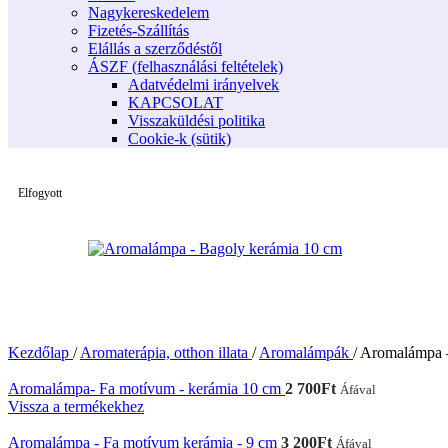
Nagykereskedelem
Fizetés-Szállítás
Elállás a szerződéstől
ÁSZF (felhasználási feltételek)
Adatvédelmi irányelvek
KAPCSOLAT
Visszaküldési politika
Cookie-k (sütik)
Elfogyott
Kezdőlap
/
Aromaterápia, otthon illata
/
Aromalámpák
/
Aromalámpa –
Aromalámpa- Fa motívum - kerámia 10 cm
2 700
Ft
Áfával
Vissza a termékekhez
Aromalámpa - Fa motívum kerámia - 9 cm
3 200
Ft
Áfával