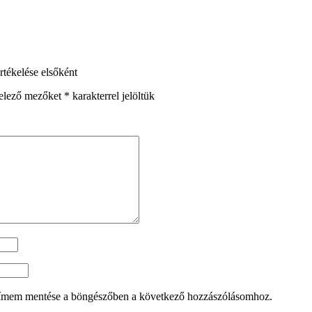
tékelése elsőként
elező mezőket
*
karakterrel jelöltük
címem mentése a böngészőben a következő hozzászólásomhoz.