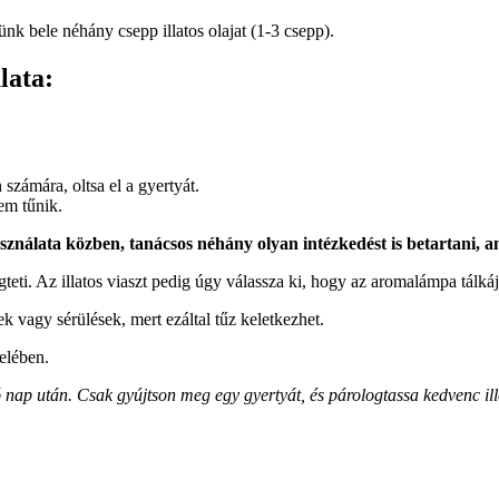
nk bele néhány csepp illatos olajat (1-3 csepp).
lata:
 számára, oltsa el a gyertyát.
nem tűnik.
ználata közben, tanácsos néhány olyan intézkedést is betartani, 
ti. Az illatos viaszt pedig úgy válassza ki, hogy az aromalámpa tálkáj
k vagy sérülések, mert ezáltal tűz keletkezhet.
elében.
nap után. Csak gyújtson meg egy gyertyát, és párologtassa kedvenc illó