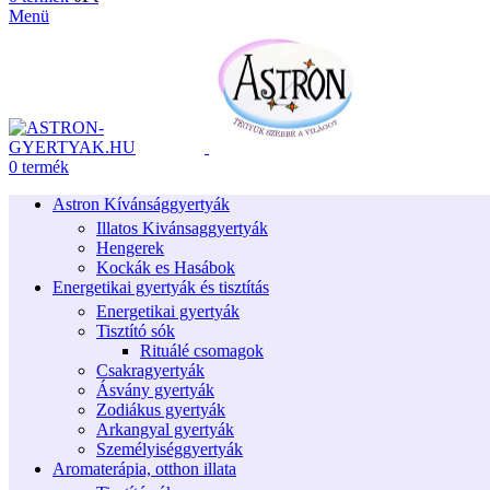
Menü
0
termék
Astron Kívánsággyertyák
Illatos Kivánsaggyertyák
Hengerek
Kockák es Hasábok
Energetikai gyertyák és tisztítás
Energetikai gyertyák
Tisztító sók
Rituálé csomagok
Csakragyertyák
Ásvány gyertyák
Zodiákus gyertyák
Arkangyal gyertyák
Személyiséggyertyák
Aromaterápia, otthon illata