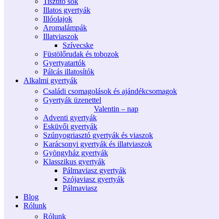
Tisztító sók
Illatos gyertyák
Illóolajok
Aromalámpák
Illatviaszok
Szívecske
Füstölőrudak és tobozok
Gyertyatartók
Pálcás illatosítók
Alkalmi gyertyák
Családi csomagolások és ajándékcsomagok
Gyertyák üzenettel
Valentin – nap
Adventi gyertyák
Esküvői gyertyák
Szúnyogriasztó gyertyák és viaszok
Karácsonyi gyertyák és illatviaszok
Gyöngyház gyertyák
Klasszikus gyertyák
Pálmaviasz gyertyák
Szójaviasz gyertyák
Pálmaviasz
Blog
Rólunk
Rólunk