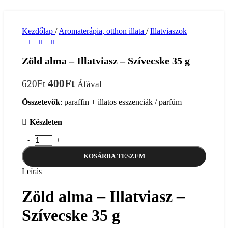
Kezdőlap
/
Aromaterápia, otthon illata
/
Illatviaszok
Zöld alma – Illatviasz – Szívecske 35 g
Original
Current
400
Ft
620
Ft
Áfával
price
price
Összetevők
: paraffin + illatos esszenciák / parfüm
was:
is:
620Ft.
400Ft.
Készleten
Zöld alma - Illatviasz - Szívecske 35 g mennyiség
KOSÁRBA TESZEM
Leírás
Zöld alma – Illatviasz –
Szívecske 35 g