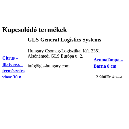
Kapcsolódó termékek
GLS General Logistics Systems
Hungary Csomag-Logisztikai Kft. 2351
Alsónémedi GLS Európa u. 2.
Citrus –
Aromalámpa –
Illatviasz –
info@gls-hungary.com
Barna 8 cm
természetes
viasz 30 g
2 900
Ft
Áfával
Ar
620
Ft
Minőségi
Áfával
Aromalámpa –
Aromalámpa
mo
kerámiából
Fa motívum
– elefánt-
10
Összetevők:
készült
kerámia – 9 cm
sötétbarna
pálmaviasz +
faromalámpa.
illatos
3 200
Ft
1 790
Ft
Áfával
Áfával
esszenciák /
Magasság: 8
parfüm
cm
Kerámia
Stílusos