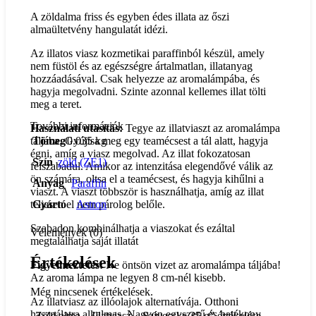
A zöldalma friss és egyben édes illata az őszi
almaültetvény hangulatát idézi.
Az illatos viasz kozmetikai paraffinból készül, amely
nem füstöl és az egészségre ártalmatlan, illatanyag
hozzáadásával. Csak helyezze az aromalámpába, és
hagyja megolvadni. Szinte azonnal kellemes illat tölti
meg a teret.
További információk
Használati utasítás:
Tegye az illatviaszt az aromalámpa
Tömeg
0.035 kg
táljába. Gyújtsa meg egy teamécsest a tál alatt, hagyja
égni, amíg a viasz megolvad. Az illat fokozatosan
Szín
zöld (ZE1)
felszabadul. Amikor az intenzitása elegendővé válik az
ön számára, oltsa el a teamécsest, és hagyja kihűlni a
Anyag
Paraffin
viaszt. A viaszt többször is használhatja, amíg az illat
Gyártó
Astron
teljesen el nem párolog belőle.
Szabadon kombinálhatja a viaszokat és ezáltal
Vélemények (0)
megtalálhatja saját illatát
Értékelések
Figyelmeztetés:
Ne öntsön vizet az aromalámpa táljába!
Az aroma lámpa ne legyen 8 cm-nél kisebb.
Még nincsenek értékelések.
Az illatviasz az illóolajok alternatívája. Otthoni
használatra alkalmas. Nagyon egyszerű és hatékony,
„Zöld alma – Illatviasz – Szívecske 35 g” értékelése