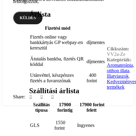
feldolgozzuk.
Árlista
Fizetési mód
Fizetés online vagy
bankkártyás GP webpay-en
díjmentes
keresztül
Cikkszám:
VV2a-Ze
Átutalás bankba, fizetés QR
Kategóriák:
díjmentes
kóddal
Aromaterápia,
otthon illata
,
Utánvéttel, készpénzes
400
Illatviaszok
,
fizetés a fuvarozónak
forint
Kedvezménye
termékek
Szállítási árlista
Share:
Szállítás
17900
17900 forint
típusa
forintig
felett
1550
GLS
Ingyenes
forint