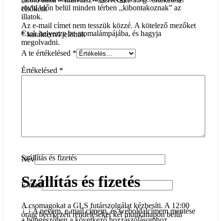
rövid időn belül minden térben ,,kibontakoznak” az
elsőként
illatok.
Az e-mail címet nem tesszük közzé.
A kötelező mezőket
Csak helyezze be aromalámpájába, és hagyja
*
karakterrel jelöltük
megolvadni.
A te értékelésed
*
Értékelésed
*
Szállítás és fizetés
Név
Szállítás és fizetés
E-mail
A csomagokat a GLS futárszolgálat kézbesíti. A 12:00
A nevem, e-mail címem, és weboldalcímem mentése
óráig beérkezett rendeléseket két munkanapon belül
a böngészőben a következő hozzászólásomhoz.