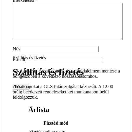
Értékelésed
*
Név
Szállítás és fizetés
E-mail
Szállítás és fizetés
A nevem, e-mail címem, és weboldalcímem mentése a
böngészőben a következő hozzászólásomhoz.
A csomagokat a GLS futárszolgálat kézbesíti. A 12:00
óráig beérkezett rendeléseket két munkanapon belül
feldolgozzuk.
Árlista
Fizetési mód
Fizetés online vagy