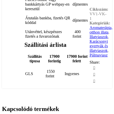
bankkártyás GP webpay-en
díjmentes
keresztül
Cikkszám:
VV1-VK-
Átutalás bankba, fizetés QR
1
díjmentes
kóddal
Kategóriák:
Aromaterápia,
Utánvéttel, készpénzes
400
otthon illata
,
fizetés a fuvarozónak
forint
Illatviaszok
,
Karácsonyi
Szállítási árlista
gyertyák és
illatviaszok
,
Pálmaviasz
Szállítás
17900
17900 forint
típusa
forintig
felett
Share:
1550
GLS
Ingyenes
forint
Kapcsolódó termékek