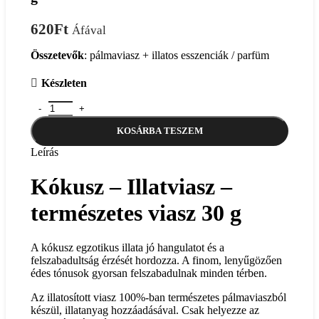
620
Ft
Áfával
Összetevők
: pálmaviasz + illatos esszenciák / parfüm
Készleten
Kókusz – Illatviasz - természetes viasz 30 g mennyiség
KOSÁRBA TESZEM
Leírás
Kókusz – Illatviasz –
természetes viasz 30 g
A kókusz egzotikus illata jó hangulatot és a
felszabadultság érzését hordozza. A finom, lenyűgözően
édes tónusok gyorsan felszabadulnak minden térben.
Az illatosított viasz 100%-ban természetes pálmaviaszból
készül, illatanyag hozzáadásával. Csak helyezze az