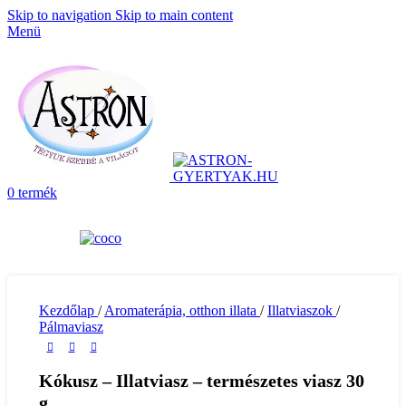
Skip to navigation
Skip to main content
Menü
0
termék
Kezdőlap
/
Aromaterápia, otthon illata
/
Illatviaszok
/
Pálmaviasz
Kókusz – Illatviasz – természetes viasz 30
g