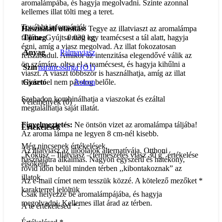
aromalámpába, és hagyja megolvadni. Szinte azonnal
kellemes illat tölti meg a teret.
További információk
Használati utasítás:
Tegye az illatviaszt az aromalámpa
Tömeg
0.030 kg
táljába. Gyújtsa meg egy teamécsest a tál alatt, hagyja
égni, amíg a viasz megolvad. Az illat fokozatosan
Anyag
Pálmaviasz
felszabadul. Amikor az intenzitása elegendővé válik az
ön számára, oltsa el a teamécsest, és hagyja kihűlni a
Szín
narancssárga (O1)
viaszt. A viaszt többször is használhatja, amíg az illat
Gyártó
Astron
teljesen el nem párolog belőle.
Szabadon kombinálhatja a viaszokat és ezáltal
Vélemények (0)
megtalálhatja saját illatát.
Figyelmeztetés:
Ne öntsön vizet az aromalámpa táljába!
Értékelések
Az aroma lámpa ne legyen 8 cm-nél kisebb.
Még nincsenek értékelések.
Az illatviasz az illóolajok alternatívája. Otthoni
„Kókusz – Illatviasz – természetes viasz 30 g” értékelése
használatra alkalmas. Nagyon egyszerű és hatékony,
elsőként
rövid időn belül minden térben ,,kibontakoznak” az
illatok.
Az e-mail címet nem tesszük közzé.
A kötelező mezőket
*
karakterrel jelöltük
Csak helyezze be aromalámpájába, és hagyja
megolvadni. Kellemes illat árad az térben.
A te értékelésed
*