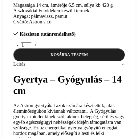
Magassága 14 cm, átmérője 6,5 cm, súlya kb.420 g
A szlovákiai Felvidéken készült termék.
Anyaga: pálmaviasz, pamut
Gyártó: Astron s.r.o.
Készleten (utánrendelhető)
Gyógyulás - 14 cm mennyiség
KOSÁRBA TESZEM
Leírás
Gyertya – Gyógyulás
– 14
cm
Az Astron gyertyákat azok számára készítettük, akik
életminőségükön kívánnak változtatni. A Gyógyulás
gyertya mindenkinek szól, akinek betegség, sérülés vagy
egyéb egészségügyi nehézségek idején támogatásra van
szüksége. Ez az energetikai gyertya gyógyító energiát
hordoz magában, amely elősegíti a testi és lelki