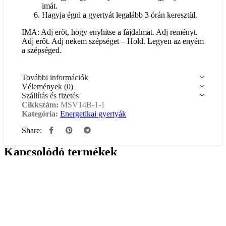
imát.
Hagyja égni a gyertyát legalább 3 órán keresztül.
IMA: Adj erőt, hogy enyhítse a fájdalmat. Adj reményt.
Adj erőt. Adj nekem szépséget – Hold. Legyen az enyém
a szépséged.
További információk
Vélemények (0)
Szállítás és fizetés
Cikkszám:
MSV14B-1-1
Kategória:
Energetikai gyertyák
Share:
Kapcsolódó termékek
SZERETETGYERTYA
GYERMEKEK
– 14 cm
ÉS
Negatív
CSALÁDOK
3 100
Ft
Áfával