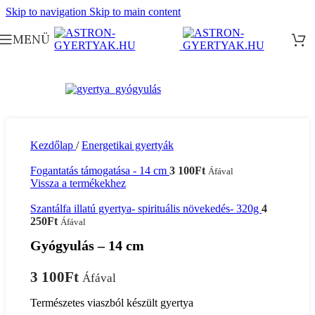
Skip to navigation
Skip to main content
MENÜ
Kezdőlap
/
Energetikai gyertyák
Fogantatás támogatása - 14 cm
3 100
Ft
Áfával
Vissza a termékekhez
Szantálfa illatú gyertya- spirituális növekedés- 320g
4
250
Ft
Áfával
Gyógyulás – 14 cm
3 100
Ft
Áfával
Természetes viaszból készült gyertya