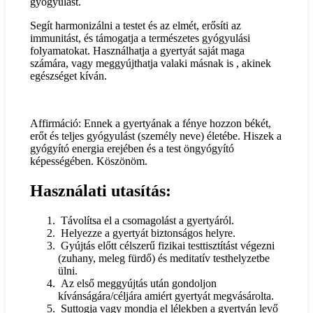
gyógyulást.
Segít harmonizálni a testet és az elmét, erősíti az
immunitást, és támogatja a természetes gyógyulási
folyamatokat. Használhatja a gyertyát saját maga
számára, vagy meggyújthatja valaki másnak is , akinek
egészséget kíván.
Affirmáció: Ennek a gyertyának a fénye hozzon békét,
erőt és teljes gyógyulást (személy neve) életébe. Hiszek a
gyógyító energia erejében és a test öngyógyító
képességében. Köszönöm.
Használati utasítás:
Távolítsa el a csomagolást a gyertyáról.
Helyezze a gyertyát biztonságos helyre.
Gyújtás előtt célszerű fizikai testtisztítást végezni
(zuhany, meleg fürdő) és meditatív testhelyzetbe
ülni.
Az első meggyújtás után gondoljon
kívánságára/céljára amiért gyertyát megvásárolta.
Suttogja vagy mondja el lélekben a gyertyán levő