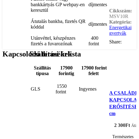
bankkártyás GP webpay-en
díjmentes
keresztül
Cikkszám:
MSV10R
Átutalás bankba, fizetés QR
Kategória:
díjmentes
kóddal
Energetikai
gyertyák
Utánvéttel, készpénzes
400
Share:
fizetés a fuvarozónak
forint
Kapcsolódó termékek
Szállítási árlista
Szállítás
17900
17900 forint
típusa
forintig
felett
1550
GLS
Ingyenes
forint
A CSALÁDI
KAPCSOLA
ERŐSÍTÉSE 
cm
2 300
Ft
Áfáv
Természetes