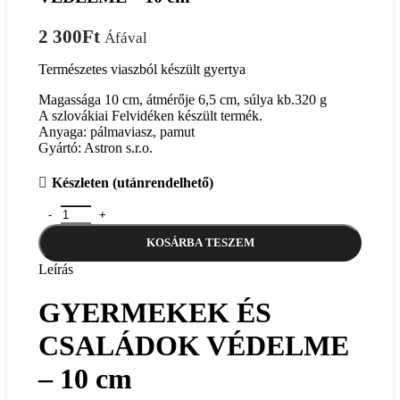
2 300
Ft
Áfával
Természetes viaszból készült gyertya
Magassága 10 cm, átmérője 6,5 cm, súlya kb.320 g
A szlovákiai Felvidéken készült termék.
Anyaga: pálmaviasz, pamut
Gyártó: Astron s.r.o.
Készleten (utánrendelhető)
GYERMEKEK ÉS CSALÁDOK VÉDELME - 10 cm mennyi
KOSÁRBA TESZEM
Leírás
GYERMEKEK ÉS
CSALÁDOK VÉDELME
– 10 cm