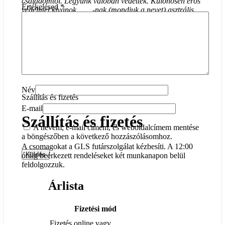
családomtól. Legyünk valóban védettek. Különösen erős
Értékelésed
*
védelmet kívánok ……-nak (mondjuk a nevet) asztrális,
mentális, fizikai és spirituális szinten. Kérem imám
meghallgatását.”
Név
Szállítás és fizetés
E-mail
Szállítás és fizetés
A nevem, e-mail címem, és weboldalcímem mentése
a böngészőben a következő hozzászólásomhoz.
A csomagokat a GLS futárszolgálat kézbesíti. A 12:00
óráig beérkezett rendeléseket két munkanapon belül
feldolgozzuk.
Árlista
Fizetési mód
Fizetés online vagy