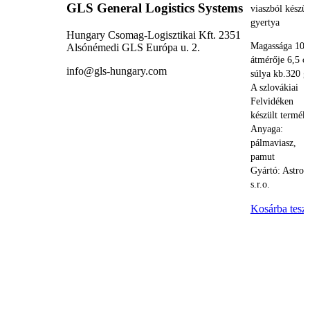
GLS General Logistics Systems
viaszból készül
gyertya
Hungary Csomag-Logisztikai Kft. 2351
Magassága 10 
Alsónémedi GLS Európa u. 2.
átmérője 6,5 c
info@gls-hungary.com
súlya kb.320 g
A szlovákiai
Felvidéken
készült termék.
Anyaga:
pálmaviasz,
pamut
Gyártó: Astron
s.r.o.
Kosárba tesz