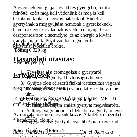
A gyerekek energiája lágyabb és gyengébb, mint a
felnőtté, ezért meg kell védenünk és meg is kell
tisztítanunk őket a negatív hatásoktól. Ennek a
gyertyának a meggyújtása nemcsak a gyerekeknek,
hanem az egész családnak is védelmet nyújt. Csak
összpontosítson a személyre, és az energia a kívánt
irányba áramlik. Pozitívan hat a gyengülő,
További információk
kiegyensúlyozatlan erőkre.
Tömeg
0.320 kg
Használati utasítás:
Vélemények (0)
Távolítsa el a csomagolást a gyertyáról.
Értékelések
Helyezze a gyertyát biztonságos helyre.
Gyújtás előtt célszerű fizikai testtisztítást végezni
Még nincsenek értékelések.
(zuhany, meleg fürdő) és meditatív testhelyzetbe
ülni.
„GYERMEKEK ÉS CSALÁDOK VÉDELME – 10
Az első meggyújtás után gondoljon
cm” értékelése elsőként
kívánságára/céljára amiért gyertyát megvásárolta.
Suttogja vagy mondja el lélekben a gyertyán levő
Az e-mail címet nem tesszük közzé.
A kötelező mezőket
imát.
*
karakterrel jelöltük
Hagyja égni a gyertyát legalább 3 órán keresztül.
A te értékelésed
*
IMA: „Minden negatív hatás forduljon el tőlem és a