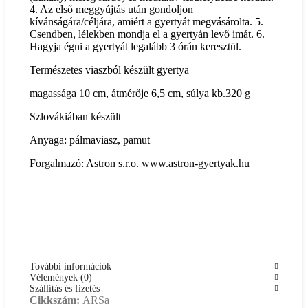
4. Az első meggyújtás után gondoljon
kívánságára/céljára, amiért a gyertyát megvásárolta. 5.
Csendben, lélekben mondja el a gyertyán levő imát. 6.
Hagyja égni a gyertyát legalább 3 órán keresztül.
Természetes viaszból készült gyertya
magassága 10 cm, átmérője 6,5 cm, súlya kb.320 g
Szlovákiában készült
Anyaga: pálmaviasz, pamut
Forgalmazó: Astron s.r.o. www.astron-gyertyak.hu
További információk
Vélemények (0)
Szállítás és fizetés
Cikkszám:
ARSa