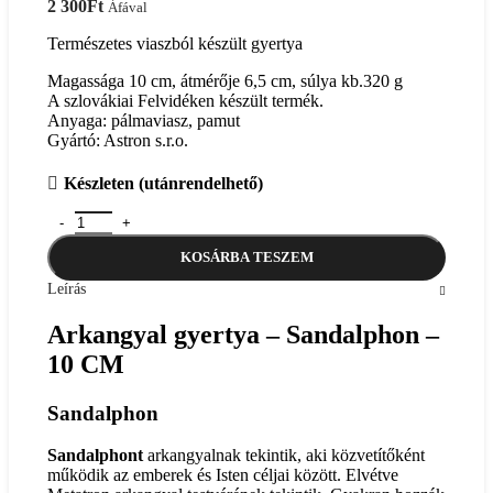
2 300
Ft
Áfával
Természetes viaszból készült gyertya
Magassága 10 cm, átmérője 6,5 cm, súlya kb.320 g
A szlovákiai Felvidéken készült termék.
Anyaga: pálmaviasz, pamut
Gyártó: Astron s.r.o.
Készleten (utánrendelhető)
Arkangyal gyertya - Sandalphon- 10 CM mennyiség
KOSÁRBA TESZEM
Leírás
Arkangyal gyertya – Sandalphon –
10 CM
Sandalphon
Sandalphont
arkangyalnak tekintik, aki közvetítőként
működik az emberek és Isten céljai között. Elvétve