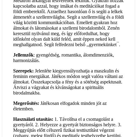
Metatron arkangyal testvérének tekintik. Gyakran hozzák
kapcsolatba azzal, hogy imákat és meditációkat fogad a
földi emberektől. Azraelhez hasonlóan ő is segíti a lelkek
átmenetét a szellemvilágba. Segít a szellemvilág és a földi
világ közötti kommunikációban. Emellett gyakran hoz
álmokat és látomásokat a szellemi birodalomból. Zenén
keresztül nyilvánul meg, és így előfordulhat, hogy
időnként olyan dalt küld feléd, amit éppen neked kell
meghallgatnod. Segít felfedezni belső ,,gyermekünket ́ ́.
Jellemzők
: gyengédség, romantika, álomdimenziók,
harmonizálás.
Szerepek:
Jelenléte kiegyensúlyozhatja a maszkulin és
feminin energiákat. Játékos módon segít valóra váltani az
álmokat. Összekapcsolja a fény és a sötétség aspektusait.
Átviszi a vágyakat és kívánságokat a spirituális
birodalmakba.
Megerősítés:
Játékosan elfogadok minden jót az
életemben.
Használati utasítás:
1. Távolítsa el a csomagolást a
gyertyáról. 2. Helyezze a gyertyát biztonságos helyre. 3.
Meggyújtás előtt célszerű fizikai testtisztítást végezni
(zuhany, meleg fürdő) és meditatív testhelyzetbe kerülni.