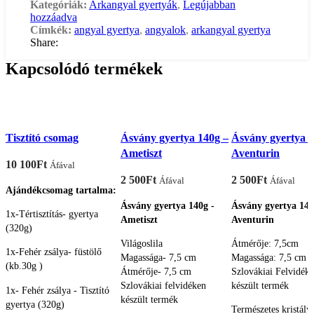
Kategóriák:
Arkangyal gyertyák
,
Legújabban
hozzáadva
Címkék:
angyal gyertya
,
angyalok
,
arkangyal gyertya
Share:
Kapcsolódó termékek
Tisztító csomag
Ásvány gyertya 140g –
Ásvány gyertya 1
Ametiszt
Aventurin
10 100
Ft
Áfával
2 500
Ft
2 500
Ft
Áfával
Áfával
Ajándékcsomag tartalma:
Ásvány gyertya 140g -
Ásvány gyertya 140
1x-Tértisztítás- gyertya
Ametiszt
Aventurin
(320g)
Világoslila
Átmérője: 7,5cm
1x-Fehér zsálya- füstölő
Magassága- 7,5 cm
Magassága: 7,5 cm
(kb.30g )
Átmérője- 7,5 cm
Szlovákiai Felvidék
Szlovákiai felvidéken
készült termék
1x- Fehér zsálya - Tisztító
készült termék
gyertya (320g)
Természetes kristály