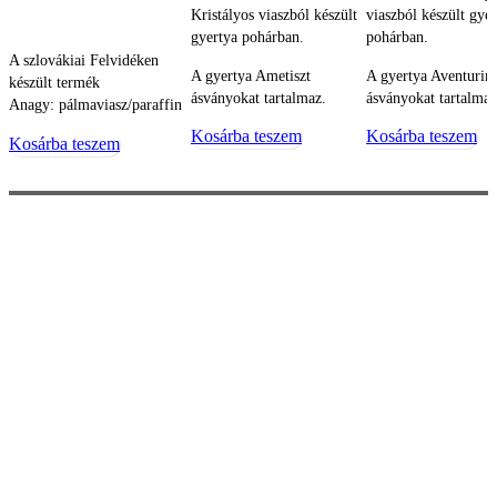
Kristályos viaszból készült
viaszból készült gye
gyertya pohárban.
pohárban.
A szlovákiai Felvidéken
A gyertya Ametiszt
A gyertya Aventurin
készült termék
ásványokat tartalmaz.
ásványokat tartalmaz
Anagy: pálmaviasz/paraffin
Kosárba teszem
Kosárba teszem
Kosárba teszem
MINDEN A VÁSÁRLÁSRÓL
Szállítás és fizetés
ÁSZF (felhasználási feltételek)
Adatvédelmi irányelvek
Visszaküldési politika
Elállás a szerződéstől
GYIK – Gyakran Ismételt Kérdések
Cookie-k (sütik)
Üzletünkben egyedi ajándéktárgyak széles választékát találja,
melyekkel nem csak saját magát, de szeretteit is boldoggá teheti.