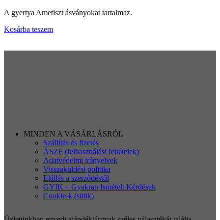
A gyertya Ametiszt ásványokat tartalmaz.
Kosárba teszem
MINDEN A VÁSÁRLÁSRÓL
Szállítás és fizetés
ÁSZF (felhasználási feltételek)
Adatvédelmi irányelvek
Visszaküldési politika
Elállás a szerződéstől
GYIK – Gyakran Ismételt Kérdések
Cookie-k (sütik)
Üzletünkben egyedi ajándéktárgyak széles választékát találja,