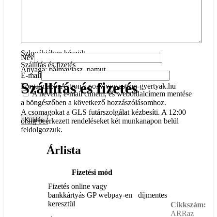
Hagyja égni a gyertyát legalább 3 órán keresztül.
Természetes viaszból készült gyertya
magassága 10 cm, átmérője 6,5 cm, súlya kb.320 g
Szlovákiában készült
Név
Szállítás és fizetés
Anyaga: pálmaviasz, pamut
E-mail
Szállítás és fizetés
Forgalmazó: Astron s.r.o. www.astron-gyertyak.hu
A nevem, e-mail címem, és weboldalcímem mentése
a böngészőben a következő hozzászólásomhoz.
A csomagokat a GLS futárszolgálat kézbesíti. A 12:00
óráig beérkezett rendeléseket két munkanapon belül
feldolgozzuk.
Árlista
Fizetési mód
Fizetés online vagy
bankkártyás GP webpay-en
díjmentes
keresztül
Cikkszám:
ARRaz