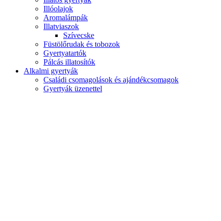
Illóolajok
Aromalámpák
Illatviaszok
Szívecske
Füstölőrudak és tobozok
Gyertyatartók
Pálcás illatosítók
Alkalmi gyertyák
Családi csomagolások és ajándékcsomagok
Gyertyák üzenettel