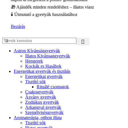
🎁 Ajándék minden rendeléshez – illatos viasz
🕯️ Útmutató a gyertyák használatához
Bezárás
Astron Kívánsággyertyák
Illatos Kivánsaggyertyák
Hengerek
Kockák es Hasábok
Energetikai gyertyák és tisztítás
Energetikai gyertyák
Tisztító sók
Rituálé csomagok
Csakragyertyák
Ásvány gyertyák
Zodiákus gyertyák
Arkangyal gyertyák
Személyiséggyertyák
Aromaterápia, otthon illata
Tisztító sók
Illatos gyertyák