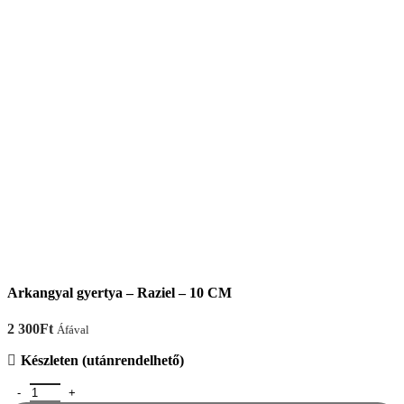
Arkangyal gyertya – Raziel – 10 CM
2 300
Ft
Áfával
Készleten (utánrendelhető)
Arkangyal gyertya - Raziel - 10 CM mennyiség