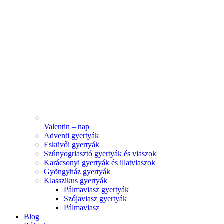
Valentin – nap
Adventi gyertyák
Esküvői gyertyák
Szúnyogriasztó gyertyák és viaszok
Karácsonyi gyertyák és illatviaszok
Gyöngyház gyertyák
Klasszikus gyertyák
Pálmaviasz gyertyák
Szójaviasz gyertyák
Pálmaviasz
Blog