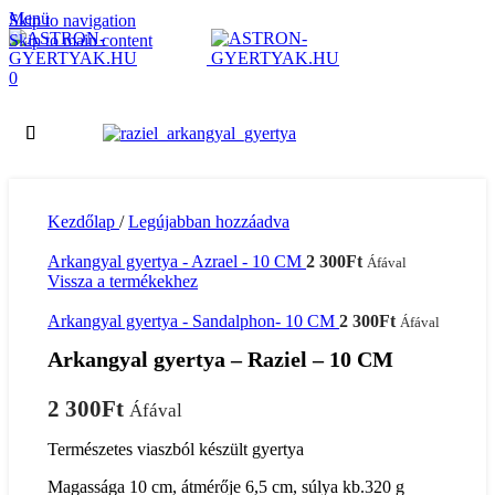
Menü
Skip to navigation
Skip to main content
0
Kezdőlap
/
Legújabban hozzáadva
Arkangyal gyertya - Azrael - 10 CM
2 300
Ft
Áfával
Vissza a termékekhez
Arkangyal gyertya - Sandalphon- 10 CM
2 300
Ft
Áfával
Arkangyal gyertya – Raziel – 10 CM
2 300
Ft
Áfával
Természetes viaszból készült gyertya
Magassága 10 cm, átmérője 6,5 cm, súlya kb.320 g