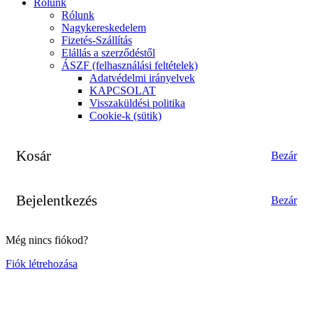
Rólunk
Rólunk
Nagykereskedelem
Fizetés-Szállítás
Elállás a szerződéstől
ÁSZF (felhasználási feltételek)
Adatvédelmi irányelvek
KAPCSOLAT
Visszaküldési politika
Cookie-k (sütik)
Kosár
Bezár
Bejelentkezés
Bezár
Még nincs fiókod?
Fiók létrehozása