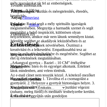
mély igazságokat tár fel az emberiségnek.
További információk
Tömeg
0.320 kg
Tulajdonságok:
tisztítás és méregtelenítés, ébredés,
kreativitás.
Anyag
Pálmaviasz
Feladata:
Raziel segít a mély spirituális igazságok
Gyártó
Astron
megismerésében. Megnyitja a harmadik szemet és segít
megtalálni a belső inspirációt, különösen olyan
Vélemények (0)
helyzetekben, amikor már nem látunk semmilyen kiutat.
Jelenléte segíthet az akadályok leküzdésében és az
Értékelések
érzékelés mélységének növelésében. Ösztönzi a
kreativitást és a lelkesedést. Empatikusabbá tesz az
igazság mélyebb érzékelésére és megértésére. Segíthet az
Még nincsenek értékelések.
élet új értelmének megtalálásában.
„Arkangyal gyertya – Raziel – 10 CM” értékelése
Megerősítés:
Isten és én egységet alkotunk. Értelmet
elsőként
látok mindenben, ami velem történik.
Az e-mail címet nem tesszük közzé.
A kötelező mezőket
Használati utasítás:
1. Távolítsa el a csomagolást a
*
karakterrel jelöltük
gyertyáról. 2. Helyezze a gyertyát biztonságos helyre. 3.
Meggyújtás előtt célszerű fizikai testtisztítást végezni
A te értékelésed
*
(zuhany, meleg fürdő) és meditatív testhelyzetbe kerülni.
4. Az első meggyújtás után gondoljon
Értékelésed
*
kívánságára/céljára, amiért a gyertyát megvásárolta. 5.
Csendben, lélekben mondja el a gyertyán levő imát. 6.