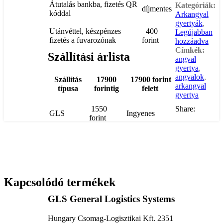
Átutalás bankba, fizetés QR
Kategóriák:
díjmentes
kóddal
Arkangyal
gyertyák
,
Utánvéttel, készpénzes
400
Legújabban
fizetés a fuvarozónak
forint
hozzáadva
Címkék:
Szállítási árlista
angyal
gyertya
,
angyalok
,
Szállítás
17900
17900 forint
arkangyal
típusa
forintig
felett
gyertya
1550
Share:
GLS
Ingyenes
forint
Kapcsolódó termékek
GLS General Logistics Systems
Hungary Csomag-Logisztikai Kft. 2351