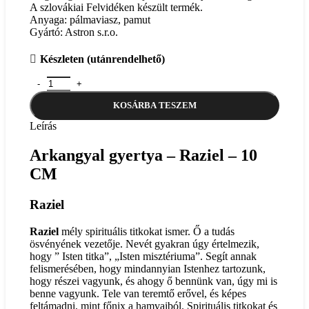
A szlovákiai Felvidéken készült termék.
Anyaga: pálmaviasz, pamut
Gyártó: Astron s.r.o.
Készleten (utánrendelhető)
Arkangyal gyertya - Raziel - 10 CM mennyiség
KOSÁRBA TESZEM
Leírás
Arkangyal gyertya – Raziel – 10
CM
Raziel
Raziel
mély spirituális titkokat ismer. Ő a tudás
ösvényének vezetője. Nevét gyakran úgy értelmezik,
hogy ” Isten titka”, „Isten misztériuma”. Segít annak
felismerésében, hogy mindannyian Istenhez tartozunk,
hogy részei vagyunk, és ahogy ő bennünk van, úgy mi is
benne vagyunk. Tele van teremtő erővel, és képes
feltámadni, mint főnix a hamvaiból. Spirituális titkokat és