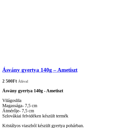
Ásvány gyertya 140g – Ametiszt
2 500
Ft
Áfával
Ásvány gyertya 140g - Ametiszt
Világoslila
Magassága- 7,5 cm
Átmérője- 7,5 cm
Szlovákiai felvidéken készült termék
Kristályos viaszból készült gyertya pohárban.