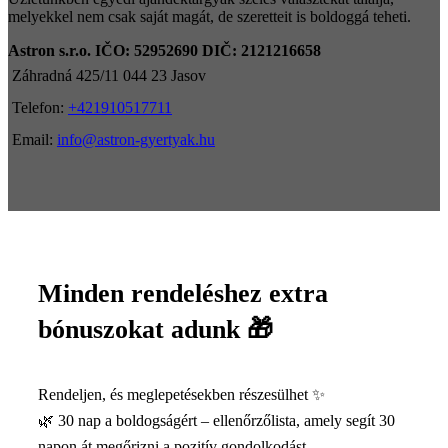
melyekkel nem csak saját magát, de szeretteit is boldoggá teheti.
Astron s.r.o.
IČO: 52952690
DIČ: 2121216658
Záhradná 425/11 044 23 Jasov
Telefon:
+421910517711
Email:
info@astron-gyertyak.hu
Minden rendeléshez extra
bónuszokat adunk 🎁
Rendeljen, és meglepetésekben részesülhet ✨
🌿 30 nap a boldogságért – ellenőrzőlista, amely segít 30
napon át megőrizni a pozitív gondolkodást