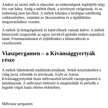
Amikor az utolsó méh is elpusztul, az emberiségnek legfeljebb négy
éve van hátra. Amíg a méhek élnek, a növények virágoznak, és az
emberiség nem hal éhen. A méhek kihalása a biológiai sokféleség
csökkenéséhez, valamint az ökoszisztéma és a tápláléklánc
megzavarásához vezetne.
A méhek új betegségeknek és kártevőknek vannak kitéve. A méhek
környezeté zsugorodik az egyre növekvő globális emberi populáció
miatt. Fennmaradásukat és fejlődésüket a klímaváltozás is
veszélyezteti.
Viaszpergamen – a Kívánsággyertyák
része
A méhek hihetetlenül multifunkcionálisak. Nekik köszönhetően a
világ javul, erősödik és növekszik. Ezért az Astron
Kívánsággyertyáink tiszta méhviaszból készült viaszpergament is
tartalmaznak. A méhviaszt többször is megtisztítják és préselik a
legjobb végső hatás elérése érdekében.
Méhviasz pergamen