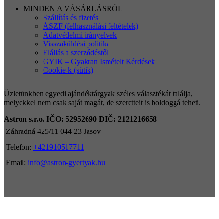
MINDEN A VÁSÁRLÁSRÓL
Szállítás és fizetés
ÁSZF (felhasználási feltételek)
Adatvédelmi irányelvek
Visszaküldési politika
Elállás a szerződéstől
GYIK – Gyakran Ismételt Kérdések
Cookie-k (sütik)
Üzletünkben egyedi ajándéktárgyak széles választékát találja,
melyekkel nem csak saját magát, de szeretteit is boldoggá teheti.
Astron s.r.o.
IČO: 52952690
DIČ: 2121216658
Záhradná 425/11 044 23 Jasov
Telefon:
+421910517711
Email:
info@astron-gyertyak.hu