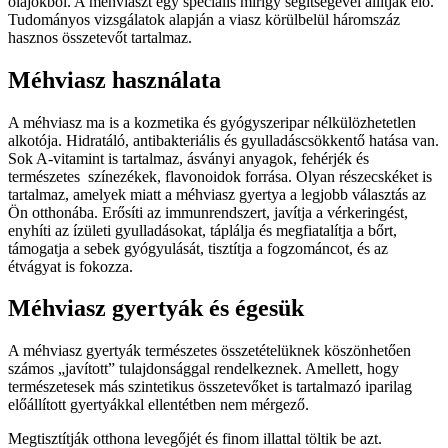
olajokból. A méhviaszt egy speciális mirigy segítségével állítják elő.
Tudományos vizsgálatok alapján a viasz körülbelül háromszáz
hasznos összetevőt tartalmaz.
Méhviasz használata
A méhviasz ma is a kozmetika és gyógyszeripar nélkülözhetetlen
alkotója. Hidratáló, antibakteriális és gyulladáscsökkentő hatása van.
Sok A-vitamint is tartalmaz, ásványi anyagok, fehérjék és
természetes színezékek, flavonoidok forrása. Olyan részecskéket is
tartalmaz, amelyek miatt a méhviasz gyertya a legjobb választás az
Ön otthonába. Erősíti az immunrendszert, javítja a vérkeringést,
enyhíti az ízületi gyulladásokat, táplálja és megfiatalítja a bőrt,
támogatja a sebek gyógyulását, tisztítja a fogzománcot, és az
étvágyat is fokozza.
Méhviasz gyertyák és égesük
A méhviasz gyertyák természetes összetételüknek köszönhetően
számos „javított” tulajdonsággal rendelkeznek. Amellett, hogy
természetesek más szintetikus összetevőket is tartalmazó iparilag
előállított gyertyákkal ellentétben nem mérgező.
Megtisztítják otthona levegőjét és finom illattal töltik be azt.