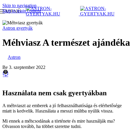
Skip to navigation
MENÜ
Skip to main content
Astron gyertyák
Méhviasz A természet ajándéka
Astron
Be 3. szeptember 2022
0
Használata nem csak gyertyákban
A méhviaszt az emberek a jó felhasználhatósága és elérhetősége
miatt is kedvelik. Használata a messzi múltba nyúlik vissza.
Mi ennek a méhcsodának a története és mire használják ma?
Olvasson tovább, ha többet szeretne tudni.