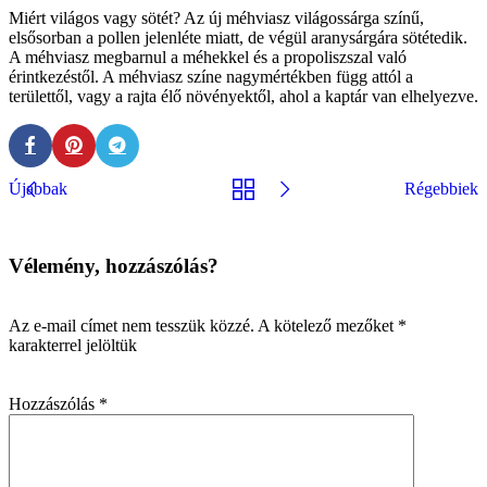
Miért világos vagy sötét? Az új méhviasz világossárga színű,
elsősorban a pollen jelenléte miatt, de végül aranysárgára sötétedik.
A méhviasz megbarnul a méhekkel és a propoliszszal való
érintkezéstől. A méhviasz színe nagymértékben függ attól a
területtől, vagy a rajta élő növényektől, ahol a kaptár van elhelyezve.
Újabbak
Régebbiek
Vélemény, hozzászólás?
Az e-mail címet nem tesszük közzé.
A kötelező mezőket
*
karakterrel jelöltük
Hozzászólás
*