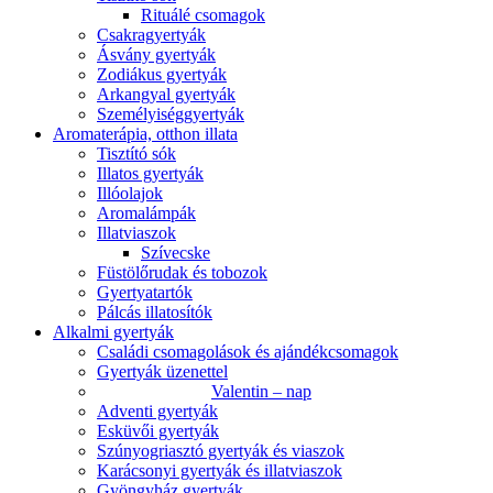
Rituálé csomagok
Csakragyertyák
Ásvány gyertyák
Zodiákus gyertyák
Arkangyal gyertyák
Személyiséggyertyák
Aromaterápia, otthon illata
Tisztító sók
Illatos gyertyák
Illóolajok
Aromalámpák
Illatviaszok
Szívecske
Füstölőrudak és tobozok
Gyertyatartók
Pálcás illatosítók
Alkalmi gyertyák
Családi csomagolások és ajándékcsomagok
Gyertyák üzenettel
Valentin – nap
Adventi gyertyák
Esküvői gyertyák
Szúnyogriasztó gyertyák és viaszok
Karácsonyi gyertyák és illatviaszok
Gyöngyház gyertyák