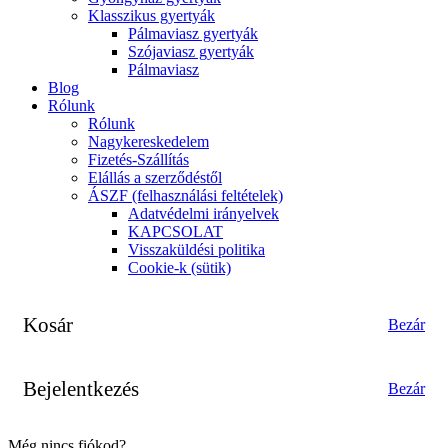
Klasszikus gyertyák
Pálmaviasz gyertyák
Szójaviasz gyertyák
Pálmaviasz
Blog
Rólunk
Rólunk
Nagykereskedelem
Fizetés-Szállítás
Elállás a szerződéstől
ÁSZF (felhasználási feltételek)
Adatvédelmi irányelvek
KAPCSOLAT
Visszaküldési politika
Cookie-k (sütik)
Kosár
Bezár
Bejelentkezés
Bezár
Még nincs fiókod?