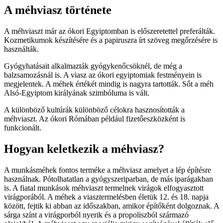
A méhviasz története
A méhviaszt már az ókori Egyiptomban is előszeretettel preferálták.
Kozmetikumok készítésére és a papiruszra írt szöveg megőrzésére is
használták.
Gyógyhatásait alkalmazták gyógykenőcsöknél, de még a
balzsamozásnál is. A viasz az ókori egyiptomiak festményein is
megjelentek. A méhek értékét mindig is nagyra tartották.
Sőt a méh
Alsó-Egyiptom királyának szimbóluma is vált.
A különböző kultúrák különböző célokra hasznosították a
méhviaszt. Az ókori Rómában például fizetőeszközként is
funkcionált.
Hogyan keletkezik a méhviasz?
A munkásméhek fontos terméke a méhviasz amelyet a lép építésre
használnak. Pótolhatatlan a gyógyszeriparban, de más iparágakban
is. A fiatal munkások méhviaszt termelnek virágok elfogyasztott
virágporából. A méhek a viasztermelésben életük 12. és 18. napja
között, fejtik ki abban az időszakban, amikor építőként dolgoznak. A
sárga színt a virágporból nyerik és a propoliszból származó