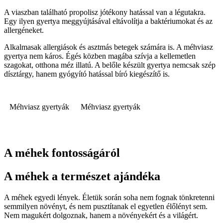
A viaszban található propolisz jótékony hatással van a légutakra.
Egy ilyen gyertya meggyújtásával eltávolítja a baktériumokat és az
allergéneket.
Alkalmasak allergiások és asztmás betegek számára is. A méhviasz
gyertya nem káros. Égés közben magába szívja a kellemetlen
szagokat, otthona méz illatú. A belőle készült gyertya nemcsak szép
dísztárgy, hanem gyógyító hatással bíró ​​kiegészítő is.
Méhviasz gyertyák
Méhviasz gyertyák
A méhek fontosságáról
A méhek a természet ajándéka
A méhek egyedi lények. Életük során soha nem fognak tönkretenni
semmilyen növényt, és nem pusztítanak el egyetlen élőlényt sem.
Nem magukért dolgoznak, hanem a növényekért és a világért.