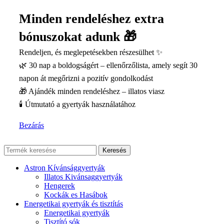
Minden rendeléshez extra
bónuszokat adunk 🎁
Rendeljen, és meglepetésekben részesülhet ✨
🌿 30 nap a boldogságért – ellenőrzőlista, amely segít 30
napon át megőrizni a pozitív gondolkodást
🎁 Ajándék minden rendeléshez – illatos viasz
🕯️ Útmutató a gyertyák használatához
Bezárás
Keresés
Astron Kívánsággyertyák
Illatos Kivánsaggyertyák
Hengerek
Kockák es Hasábok
Energetikai gyertyák és tisztítás
Energetikai gyertyák
Tisztító sók