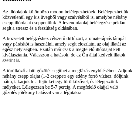
Az illóolajok különböző módon belélegezhetőek. Belélegezhetjük
közvetlenül egy kis üvegből vagy szalvétából is, amelybe néhány
csepp illóolajat cseppentünk. A levendulaolaj belélegzése például
segít a stressz és a feszültség oldásában.
A közvetett belégzéshez célszerű diffúzort, aromaterápiás lámpát
vagy párásítót is használni, amely segít eloszlatni az olaj illatát az
egész helyiségben. Ezután már csak a megfelelő illóolajat kell
kiválasztania. Válasszon a hatások, de az Ön által kedvelt illatok
szerint is.
A törülköző alatti gőzölés segíthet a megfázás enyhítésében. Adjunk
néhány csepp olajat (1-2 cseppet) egy edény forró vízhez, dőljünk
hátra, takarjuk le a fejünket egy törölközővel, és lélegezzünk
mélyeket. Lélegezzen be 5-7 percig. A megfelelő olajjal való
gőzölés jótékony hatással van a légutakra.