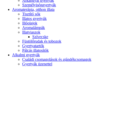
Arkangyal gyertyák
Személyiséggyertyák
Aromaterápia, otthon illata
Tisztító sók
Illatos gyertyák
Illóolajok
Aromalámpák
Illatviaszok
Szívecske
Füstölőrudak és tobozok
Gyertyatartók
Pálcás illatosítók
Alkalmi gyertyák
Családi csomagolások és ajándékcsomagok
Gyertyák üzenettel