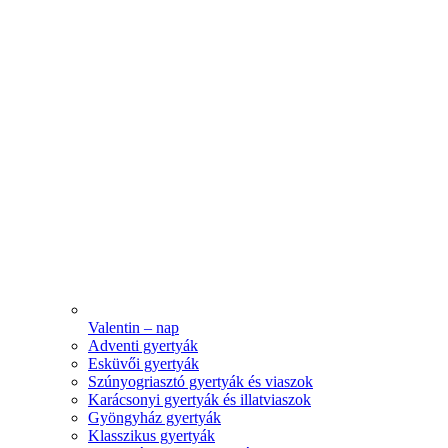
Valentin – nap
Adventi gyertyák
Esküvői gyertyák
Szúnyogriasztó gyertyák és viaszok
Karácsonyi gyertyák és illatviaszok
Gyöngyház gyertyák
Klasszikus gyertyák