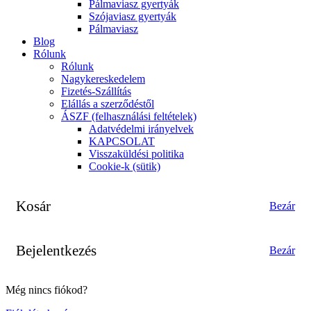
Pálmaviasz gyertyák
Szójaviasz gyertyák
Pálmaviasz
Blog
Rólunk
Rólunk
Nagykereskedelem
Fizetés-Szállítás
Elállás a szerződéstől
ÁSZF (felhasználási feltételek)
Adatvédelmi irányelvek
KAPCSOLAT
Visszaküldési politika
Cookie-k (sütik)
Kosár
Bezár
Bejelentkezés
Bezár
Még nincs fiókod?