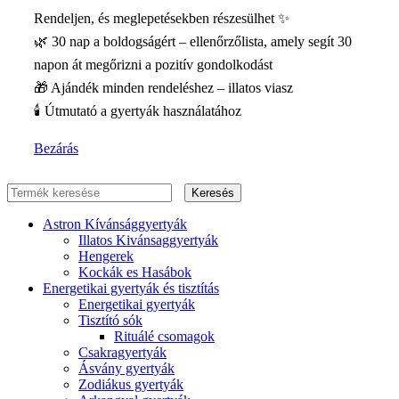
Rendeljen, és meglepetésekben részesülhet ✨
🌿 30 nap a boldogságért – ellenőrzőlista, amely segít 30
napon át megőrizni a pozitív gondolkodást
🎁 Ajándék minden rendeléshez – illatos viasz
🕯️ Útmutató a gyertyák használatához
Bezárás
Keresés
Astron Kívánsággyertyák
Illatos Kivánsaggyertyák
Hengerek
Kockák es Hasábok
Energetikai gyertyák és tisztítás
Energetikai gyertyák
Tisztító sók
Rituálé csomagok
Csakragyertyák
Ásvány gyertyák
Zodiákus gyertyák