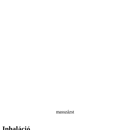
masszázst
Inhaláció