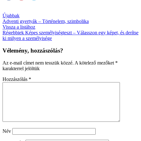
Újabbak
Adventi gyertyák – Történelem, szimbolika
Vissza a listához
Régebbiek
Képes személyiségteszt – Válasszon egy képet, és derítse
ki milyen a személyisége
Vélemény, hozzászólás?
Az e-mail címet nem tesszük közzé.
A kötelező mezőket
*
karakterrel jelöltük
Hozzászólás
*
Név