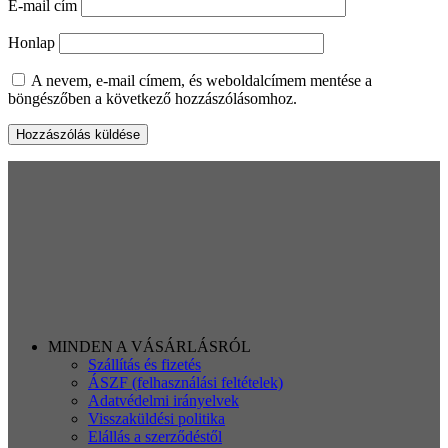
E-mail cím
Honlap
A nevem, e-mail címem, és weboldalcímem mentése a
böngészőben a következő hozzászólásomhoz.
MINDEN A VÁSÁRLÁSRÓL
Szállítás és fizetés
ÁSZF (felhasználási feltételek)
Adatvédelmi irányelvek
Visszaküldési politika
Elállás a szerződéstől