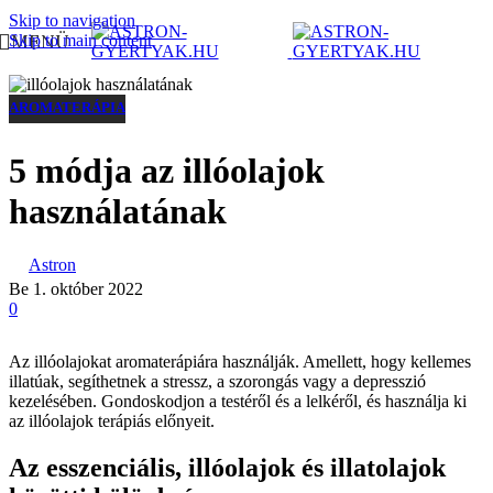
Skip to navigation
MENÜ
Skip to main content
AROMATERÁPIA
5 módja az illóolajok
használatának
Astron
Be 1. október 2022
0
Az illóolajokat aromaterápiára használják. Amellett, hogy kellemes
illatúak, segíthetnek a stressz, a szorongás vagy a depresszió
kezelésében. Gondoskodjon a testéről és a lelkéről, és használja ki
az illóolajok terápiás előnyeit.
Az esszenciális, illóolajok és illatolajok