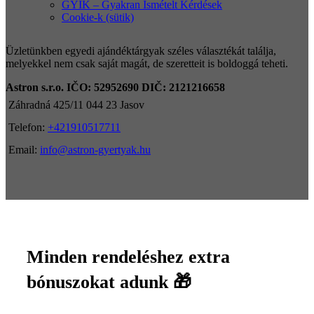
GYIK – Gyakran Ismételt Kérdések
Cookie-k (sütik)
Üzletünkben egyedi ajándéktárgyak széles választékát találja,
melyekkel nem csak saját magát, de szeretteit is boldoggá teheti.
Astron s.r.o.
IČO: 52952690
DIČ: 2121216658
Záhradná 425/11 044 23 Jasov
Telefon:
+421910517711
Email:
info@astron-gyertyak.hu
Minden rendeléshez extra
bónuszokat adunk 🎁