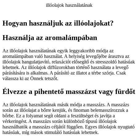
illóolajok használatának
Hogyan használjuk az illóolajokat?
Használja az aromalámpában
Az illóolajok használatának egyik leggyakoribb módja az
aromalámpában való használat. A helyiség levegőjébe árasztva az
illóolajok hangulatjavító, relaxációt elősegítő és stresszoldó hatásúak
lehetnek. Az illóolajok diffúzorokban történő használata a levegő
párásítására is alkalmas. A párásító az illatot a térbe szórja. Csak
válassza ki az Önnek tetszőt.
Élvezze a pihentető masszázst vagy fürdőt
Az illóolajok használatának másik módja a masszázs. A masszázs
során az illóolajat a bőrre kenjük, és finoman belemasszírozzuk a
bőrbe. Ez a folyamat segít oldani a feszültséget és javítja a
vérkeringést. A masszázs során különböző típusú illóolajok
használhatók a masszázs céljától függően. Egyes illóolajok nyugtató
hatásúak, míg mások stimuláló hatásúak lehetnek.