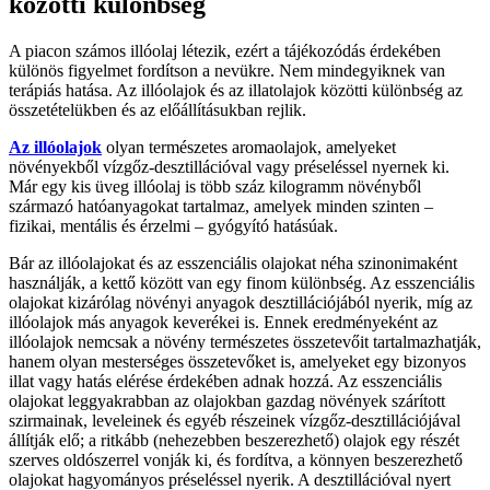
közötti különbség
A piacon számos illóolaj létezik, ezért a tájékozódás érdekében
különös figyelmet fordítson a nevükre. Nem mindegyiknek van
terápiás hatása. Az illóolajok és az illatolajok közötti különbség az
összetételükben és az előállításukban rejlik.
Az illóolajok
olyan természetes aromaolajok, amelyeket
növényekből vízgőz-desztillációval vagy préseléssel nyernek ki.
Már egy kis üveg illóolaj is több száz kilogramm növényből
származó hatóanyagokat tartalmaz, amelyek minden szinten –
fizikai, mentális és érzelmi – gyógyító hatásúak.
Bár az illóolajokat és az esszenciális olajokat néha szinonimaként
használják, a kettő között van egy finom különbség. Az esszenciális
olajokat kizárólag növényi anyagok desztillációjából nyerik, míg az
illóolajok más anyagok keverékei is. Ennek eredményeként az
illóolajok nemcsak a növény természetes összetevőit tartalmazhatják,
hanem olyan mesterséges összetevőket is, amelyeket egy bizonyos
illat vagy hatás elérése érdekében adnak hozzá. Az esszenciális
olajokat leggyakrabban az olajokban gazdag növények szárított
szirmainak, leveleinek és egyéb részeinek vízgőz-desztillációjával
állítják elő; a ritkább (nehezebben beszerezhető) olajok egy részét
szerves oldószerrel vonják ki, és fordítva, a könnyen beszerezhető
olajokat hagyományos préseléssel nyerik. A desztillációval nyert