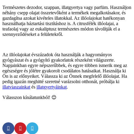
Természetes dezodor, szappan, illatgyertya vagy parfüm. Használjon
néhány csepp olajat összetevőként a termékek megalkotásakor, és
gazdagítsa azokat kivételes illatokkal. Az illóolajokat hatékonyan
használhatja háztartási tisztításhoz is. A citrusfélék illóolajai, a
teafaolaj vagy az eukaliptusz természetes módon távolítják el a
szennyeződéseket a felületekről.
Az illóolajokat évszázadok óta használják a hagyományos
gyógyászat és a gyógyító gyakorlatok részeként világszerte.
Napjainkban egyre népszerűbbek, és egyre többen ismerik meg az
egészségre és jólétre gyakorolt csodálatos hatásaikat. Használja ki
Ön is az előnyeiket. Válassza ki az Önnek megfelelő illóolajat. Ha
pedig igazán meghitté szeretné varázsolni otthonát, próbálja ki
illatviaszainkat
és
illatgyertyáinkat
.
Válasszon kínálatunkból! 😊