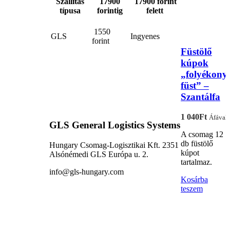
Szállítás
17900
17900 forint
típusa
forintig
felett
1550
GLS
Ingyenes
forint
Füstölő
kúpok
„folyékony
füst” –
Szantálfa
1 040
Ft
Áfával
GLS General Logistics Systems
A csomag 12
db füstölő
Hungary Csomag-Logisztikai Kft. 2351
kúpot
Alsónémedi GLS Európa u. 2.
tartalmaz.
info@gls-hungary.com
Kosárba
teszem