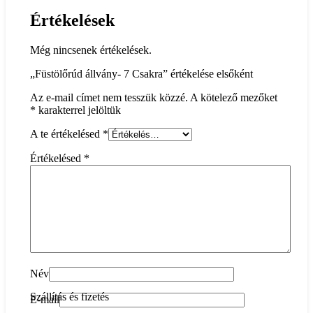
Értékelések
Még nincsenek értékelések.
„Füstölőrúd állvány- 7 Csakra” értékelése elsőként
Az e-mail címet nem tesszük közzé.
A kötelező mezőket
*
karakterrel jelöltük
A te értékelésed
*
Értékelésed
*
Név
Szállítás és fizetés
E-mail