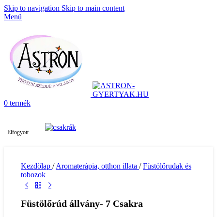
Skip to navigation
Skip to main content
Menü
0
termék
Elfogyott
Kezdőlap
/
Aromaterápia, otthon illata
/
Füstölőrudak és
tobozok
Füstölőrúd állvány- 7 Csakra