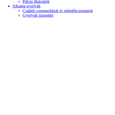
Pálcás illatosítók
Alkalmi gyertyák
Családi csomagolások és ajándékcsomagok
Gyertyák üzenettel