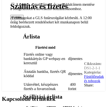
Szállítás és fizetés
A nevem, e-mail címem, és weboldalcímem mentése
a böngészőben a következő hozzászólásomhoz.
A csomagokat a GLS futárszolgálat kézbesíti. A 12:00
óráig beérkezett rendeléseket két munkanapon belül
feldolgozzuk.
Árlista
Fizetési mód
Fizetés online vagy
bankkártyás GP webpay-en
díjmentes
keresztül
Cikkszám:
DS1-2-1-1
Átutalás bankba, fizetés QR
Kategória:
díjmentes
kóddal
Füstölőrudak
és tobozok
Utánvéttel, készpénzes
400
Share:
fizetés a fuvarozónak
forint
Szállítási árlista
Kapcsolódó termékek