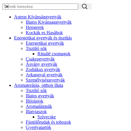
Astron Kívánsággyertyák
Illatos Kivánsaggyertyák
Hengerek
Kockák es Hasábok
Energetikai gyertyák és tisztítás
Energetikai gyertyák
Tisztító sók
Rituálé csomagok
Csakragyertyák
Ásvány gyertyák
Zodiákus gyertyák
Arkangyal gyertyák
Személyiséggyertyák
Aromaterápia, otthon illata
Tisztító sók
Illatos gyertyák
Illóolajok
Aromalámpák
Illatviaszok
Szívecske
Füstölőrudak és tobozok
Gyertyatartók