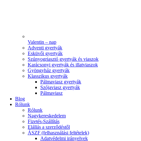
Valentin – nap
Adventi gyertyák
Esküvői gyertyák
Szúnyogriasztó gyertyák és viaszok
Karácsonyi gyertyák és illatviaszok
Gyöngyház gyertyák
Klasszikus gyertyák
Pálmaviasz gyertyák
Szójaviasz gyertyák
Pálmaviasz
Blog
Rólunk
Rólunk
Nagykereskedelem
Fizetés-Szállítás
Elállás a szerződéstől
ÁSZF (felhasználási feltételek)
Adatvédelmi irányelvek