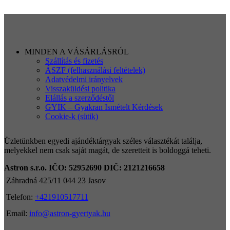
MINDEN A VÁSÁRLÁSRÓL
Szállítás és fizetés
ÁSZF (felhasználási feltételek)
Adatvédelmi irányelvek
Visszaküldési politika
Elállás a szerződéstől
GYIK – Gyakran Ismételt Kérdések
Cookie-k (sütik)
Üzletünkben egyedi ajándéktárgyak széles választékát találja,
melyekkel nem csak saját magát, de szeretteit is boldoggá teheti.
Astron s.r.o.
IČO: 52952690
DIČ: 2121216658
Záhradná 425/11 044 23 Jasov
Telefon:
+421910517711
Email:
info@astron-gyertyak.hu