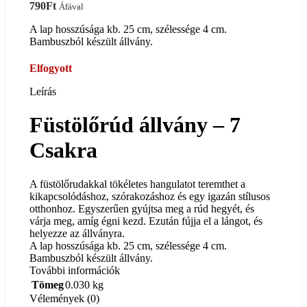
790
Ft
Áfával
A lap hosszúsága kb. 25 cm, szélessége 4 cm.
Bambuszból készült állvány.
Elfogyott
Leírás
Füstölőrúd állvány – 7
Csakra
A füstölőrudakkal tökéletes hangulatot teremthet a
kikapcsolódáshoz, szórakozáshoz és egy igazán stílusos
otthonhoz. Egyszerűen gyújtsa meg a rúd hegyét, és
várja meg, amíg égni kezd. Ezután fújja el a lángot, és
helyezze az állványra.
A lap hosszúsága kb. 25 cm, szélessége 4 cm.
Bambuszból készült állvány.
További információk
Tömeg
0.030 kg
Vélemények (0)