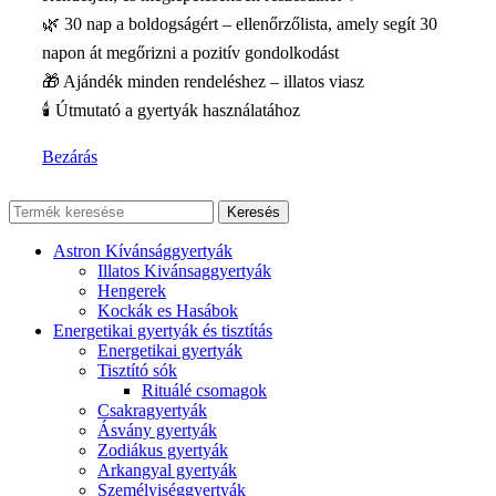
🌿 30 nap a boldogságért – ellenőrzőlista, amely segít 30
napon át megőrizni a pozitív gondolkodást
🎁 Ajándék minden rendeléshez – illatos viasz
🕯️ Útmutató a gyertyák használatához
Bezárás
Keresés
Astron Kívánsággyertyák
Illatos Kivánsaggyertyák
Hengerek
Kockák es Hasábok
Energetikai gyertyák és tisztítás
Energetikai gyertyák
Tisztító sók
Rituálé csomagok
Csakragyertyák
Ásvány gyertyák
Zodiákus gyertyák
Arkangyal gyertyák
Személyiséggyertyák