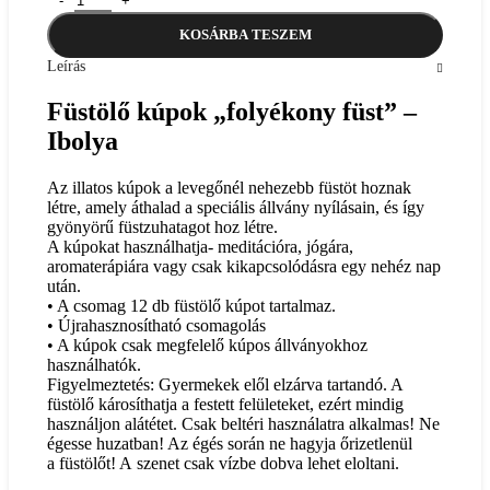
KOSÁRBA TESZEM
Leírás
Füstölő kúpok „folyékony füst” –
Ibolya
Az illatos kúpok a levegőnél nehezebb füstöt hoznak
létre, amely áthalad a speciális állvány nyílásain, és így
gyönyörű füstzuhatagot hoz létre.
A kúpokat használhatja- meditációra, jógára,
aromaterápiára vagy csak kikapcsolódásra egy nehéz nap
után.
• A csomag 12 db füstölő kúpot tartalmaz.
• Újrahasznosítható csomagolás
• A kúpok csak megfelelő kúpos állványokhoz
használhatók.
Figyelmeztetés: Gyermekek elől elzárva tartandó. A
füstölő károsíthatja a festett felületeket, ezért mindig
használjon alátétet. Csak beltéri használatra alkalmas! Ne
égesse huzatban! Az égés során ne hagyja őrizetlenül
a füstölőt! A szenet csak vízbe dobva lehet eloltani.