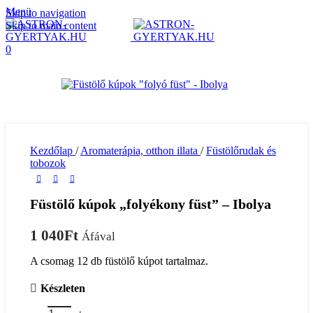
Menü
Skip to navigation
Skip to main content
0
Kezdőlap
/
Aromaterápia, otthon illata
/
Füstölőrudak és
tobozok
Füstölő kúpok „folyékony füst” – Ibolya
1 040
Ft
Áfával
A csomag 12 db füstölő kúpot tartalmaz.
Készleten
Füstölő kúpok "folyékony füst" - Ibolya mennyiség