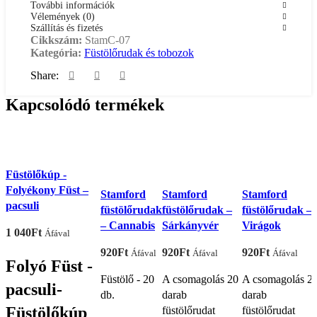
További információk
Vélemények (0)
Szállítás és fizetés
Cikkszám:
StamC-07
Kategória:
Füstölőrudak és tobozok
Share:
Kapcsolódó termékek
Füstölőkúp -
Folyékony Füst –
Stamford
Stamford
Stamford
pacsuli
füstölőrudak
füstölőrudak –
füstölőrudak –
– Cannabis
Sárkányvér
Virágok
1 040
Ft
Áfával
920
Ft
920
Ft
920
Ft
Áfával
Áfával
Áfával
Folyó Füst -
Füstölő - 20
A csomagolás 20
A csomagolás 2
pacsuli-
db.
darab
darab
Füstölőkúp
füstölőrudat
füstölőrudat