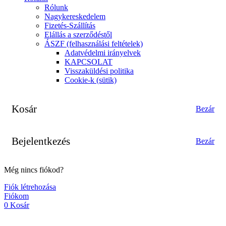
Rólunk
Nagykereskedelem
Fizetés-Szállítás
Elállás a szerződéstől
ÁSZF (felhasználási feltételek)
Adatvédelmi irányelvek
KAPCSOLAT
Visszaküldési politika
Cookie-k (sütik)
Kosár
Bezár
Bejelentkezés
Bezár
Még nincs fiókod?
Fiók létrehozása
Fiókom
0
Kosár