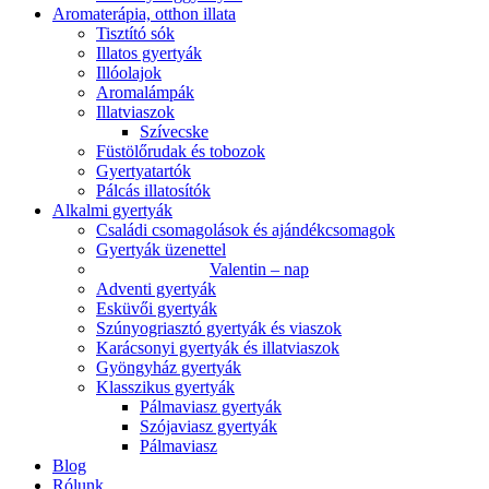
Aromaterápia, otthon illata
Tisztító sók
Illatos gyertyák
Illóolajok
Aromalámpák
Illatviaszok
Szívecske
Füstölőrudak és tobozok
Gyertyatartók
Pálcás illatosítók
Alkalmi gyertyák
Családi csomagolások és ajándékcsomagok
Gyertyák üzenettel
Valentin – nap
Adventi gyertyák
Esküvői gyertyák
Szúnyogriasztó gyertyák és viaszok
Karácsonyi gyertyák és illatviaszok
Gyöngyház gyertyák
Klasszikus gyertyák
Pálmaviasz gyertyák
Szójaviasz gyertyák
Pálmaviasz
Blog
Rólunk