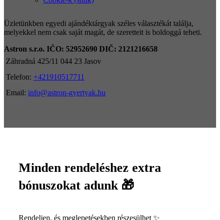
Üzletünkben egyedi ajándéktárgyak széles választékát találja,
melyekkel nem csak saját magát, de szeretteit is boldoggá teheti.
Astron s.r.o.
IČO: 52952690
DIČ: 2121216658
Záhradná 425/11 044 23 Jasov
Telefon:
+421910517711
Email:
info@astron-gyertyak.hu
Minden rendeléshez extra
bónuszokat adunk 🎁
Rendeljen, és meglepetésekben részesülhet ✨