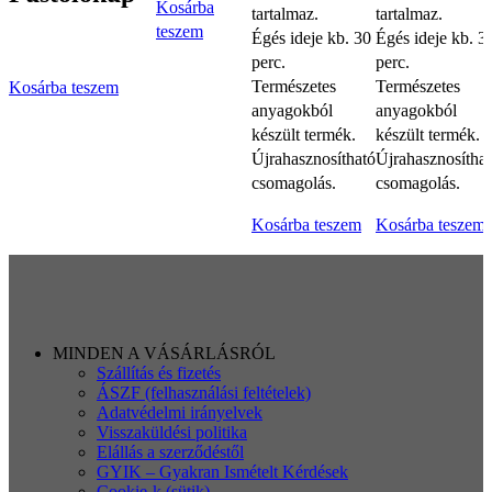
Kosárba
tartalmaz.
tartalmaz.
teszem
Égés ideje kb. 30
Égés ideje kb. 3
perc.
perc.
Természetes
Természetes
Kosárba teszem
anyagokból
anyagokból
készült termék.
készült termék.
Újrahasznosítható
Újrahasznosítha
csomagolás.
csomagolás.
Kosárba teszem
Kosárba teszem
MINDEN A VÁSÁRLÁSRÓL
Szállítás és fizetés
ÁSZF (felhasználási feltételek)
Adatvédelmi irányelvek
Visszaküldési politika
Elállás a szerződéstől
GYIK – Gyakran Ismételt Kérdések
Cookie-k (sütik)