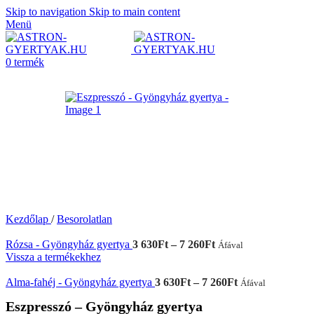
Skip to navigation
Skip to main content
Menü
0
termék
Kezdőlap
/
Besorolatlan
Ártartomány:
Rózsa - Gyöngyház gyertya
3 630
Ft
–
7 260
Ft
Áfával
3
Vissza a termékekhez
630Ft
-
Ártartomány:
Alma-fahéj - Gyöngyház gyertya
3 630
Ft
–
7 260
Ft
Áfával
7
3
Eszpresszó – Gyöngyház gyertya
260Ft
630Ft