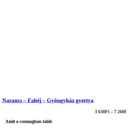
Narancs – Fahéj – Gyöngyház gyertya
3 630
Ft
–
7 260
Ft
Amit a csomagban talál: