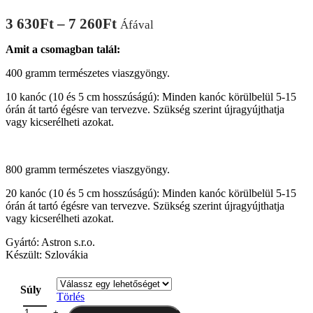
-
7
Ártartomány:
3 630
Ft
–
7 260
Ft
Áfával
260Ft
3
Amit a csomagban talál:
630Ft
-
400 gramm természetes viaszgyöngy.
7
10 kanóc (10 és 5 cm hosszúságú): Minden kanóc körülbelül 5-15
260Ft
órán át tartó égésre van tervezve. Szükség szerint újragyújthatja
vagy kicserélheti azokat.
800 gramm természetes viaszgyöngy.
20 kanóc (10 és 5 cm hosszúságú): Minden kanóc körülbelül 5-15
órán át tartó égésre van tervezve. Szükség szerint újragyújthatja
vagy kicserélheti azokat.
Gyártó: Astron s.r.o.
Kész
ü
lt: Szlovákia
Súly
Törlés
Eszpresszó - Gyöngyház gyertya mennyiség