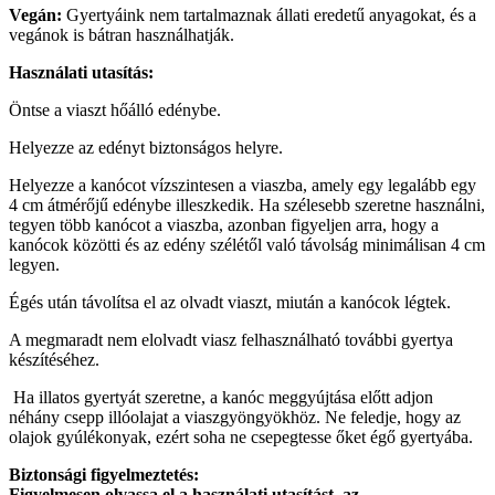
Vegán:
Gyertyáink nem tartalmaznak állati eredetű anyagokat, és a
vegánok is bátran használhatják.
Használati utasítás:
Öntse a viaszt hőálló edénybe.
Helyezze az edényt biztonságos helyre.
Helyezze a kanócot vízszintesen a viaszba, amely egy legalább egy
4 cm átmérőjű edénybe illeszkedik. Ha szélesebb szeretne használni,
tegyen több kanócot a viaszba, azonban figyeljen arra, hogy a
kanócok közötti és az edény szélétől való távolság minimálisan 4 cm
legyen.
Égés után távolítsa el az olvadt viaszt, miután a kanócok légtek.
A megmaradt nem elolvadt viasz felhasználható további gyertya
készítéséhez.
Ha illatos gyertyát szeretne, a kanóc meggyújtása előtt adjon
néhány csepp illóolajat a viaszgyöngyökhöz. Ne feledje, hogy az
olajok gyúlékonyak, ezért soha ne csepegtesse őket égő gyertyába.
Biztonsági figyelmeztetés:
Figyelmesen olvassa el a használati utasítást, az