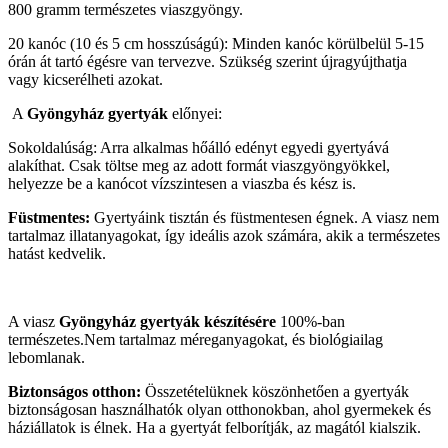
800 gramm természetes viaszgyöngy.
20 kanóc (10 és 5 cm hosszúságú): Minden kanóc körülbelül 5-15
órán át tartó égésre van tervezve. Szükség szerint újragyújthatja
vagy kicserélheti azokat.
A
Gyöngyház gyertyák
előnyei:
Sokoldalúság: Arra alkalmas hőálló edényt egyedi gyertyává
alakíthat. Csak töltse meg az adott formát viaszgyöngyökkel,
helyezze be a kanócot vízszintesen a viaszba és kész is.
Füstmentes:
Gyertyáink tisztán és füstmentesen
égnek. A viasz nem
tartalmaz illatanyagokat, így ideális azok számára, akik a természetes
hatást kedvelik.
A viasz
Gyöngyház gyertyák készítésére
100%-ban
természetes.Nem tartalmaz méreganyagokat, és biológiailag
lebomlanak.
Biztonságos otthon:
Összetételüknek köszönhetően a gyertyák
biztonságosan használhatók olyan otthonokban, ahol gyermekek és
háziállatok is élnek. Ha a gyertyát felborítják, az magától kialszik.