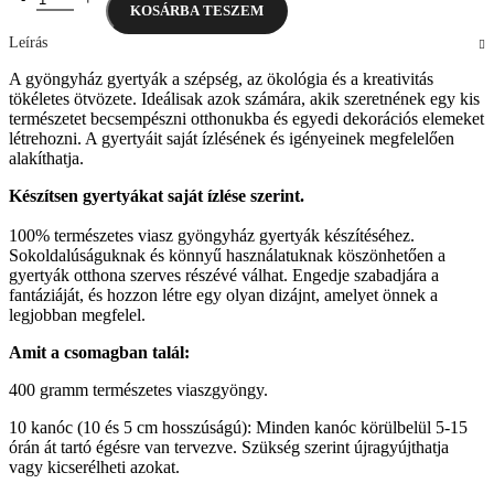
KOSÁRBA TESZEM
Leírás
A gyöngyház gyertyák a szépség, az ökológia és a kreativitás
tökéletes ötvözete. Ideálisak azok számára, akik szeretnének egy kis
természetet becsempészni otthonukba és egyedi dekorációs elemeket
létrehozni. A gyertyáit saját ízlésének és igényeinek megfelelően
alakíthatja.
Készítsen gyertyákat saját ízlése szerint.
100% természetes viasz gyöngyház gyertyák készítéséhez.
Sokoldalúságuknak és könnyű használatuknak köszönhetően a
gyertyák otthona szerves részévé válhat. Engedje szabadjára a
fantáziáját, és hozzon létre egy olyan dizájnt, amelyet önnek a
legjobban megfelel.
Amit a csomagban talál:
400 gramm természetes viaszgyöngy.
10 kanóc (10 és 5 cm hosszúságú): Minden kanóc körülbelül 5-15
órán át tartó égésre van tervezve. Szükség szerint újragyújthatja
vagy kicserélheti azokat.