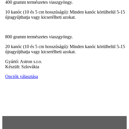
400 gramm természetes viaszgyöngy.
10 kanóc (10 és 5 cm hosszúságú): Minden kanóc körülbelül 5-15 órá
újragyújthatja vagy kicserélheti azokat.
800 gramm természetes viaszgyöngy.
20 kanóc (10 és 5 cm hosszúságú): Minden kanóc körülbelül 5-15 órá
újragyújthatja vagy kicserélheti azokat.
Gyártó: Astron s.r.o.
Kész
ü
lt: Szlovákia
Ennek
Opciók választása
a
terméknek
több
variációja
van.
A
változatok
a
termékoldalon
választhatók