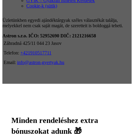
GYIK – Gyakran Ismételt Kérdések
Cookie-k (sütik)
Üzletünkben egyedi ajándéktárgyak széles választékát találja,
melyekkel nem csak saját magát, de szeretteit is boldoggá teheti.
Astron s.r.o.
IČO: 52952690
DIČ: 2121216658
Záhradná 425/11 044 23 Jasov
Telefon:
+421910517711
Email:
info@astron-gyertyak.hu
Minden rendeléshez extra
bónuszokat adunk 🎁