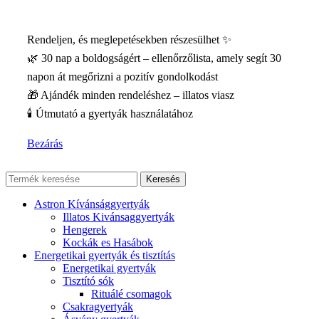
Rendeljen, és meglepetésekben részesülhet ✨
🌿 30 nap a boldogságért – ellenőrzőlista, amely segít 30
napon át megőrizni a pozitív gondolkodást
🎁 Ajándék minden rendeléshez – illatos viasz
🕯️ Útmutató a gyertyák használatához
Bezárás
Keresés
Astron Kívánsággyertyák
Illatos Kivánsaggyertyák
Hengerek
Kockák es Hasábok
Energetikai gyertyák és tisztítás
Energetikai gyertyák
Tisztító sók
Rituálé csomagok
Csakragyertyák