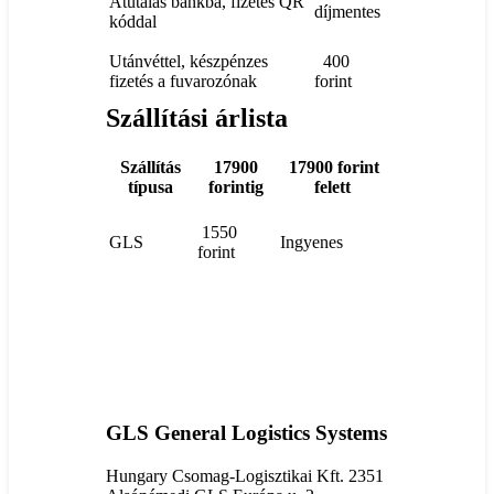
Átutalás bankba, fizetés QR
díjmentes
kóddal
Utánvéttel, készpénzes
400
fizetés a fuvarozónak
forint
Szállítási árlista
Szállítás
17900
17900 forint
típusa
forintig
felett
1550
GLS
Ingyenes
forint
GLS General Logistics Systems
Hungary Csomag-Logisztikai Kft. 2351