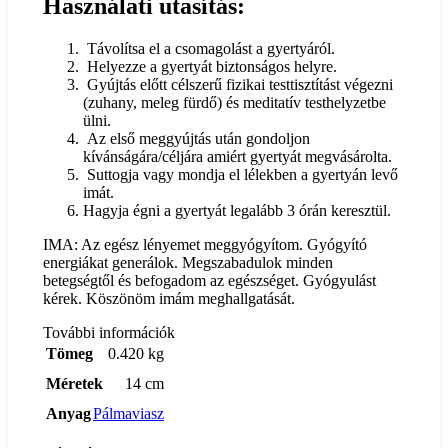
Használati utasítás:
Távolítsa el a csomagolást a gyertyáról.
Helyezze a gyertyát biztonságos helyre.
Gyújtás előtt célszerű fizikai testtisztítást végezni
(zuhany, meleg fürdő) és meditatív testhelyzetbe
ülni.
Az első meggyújtás után gondoljon
kívánságára/céljára amiért gyertyát megvásárolta.
Suttogja vagy mondja el lélekben a gyertyán levő
imát.
Hagyja égni a gyertyát legalább 3 órán keresztül.
IMA: Az egész lényemet meggyógyítom. Gyógyító
energiákat generálok. Megszabadulok minden
betegségtől és befogadom az egészséget. Gyógyulást
kérek. Köszönöm imám meghallgatását.
További információk
Tömeg
0.420 kg
Méretek
14 cm
Anyag
Pálmaviasz