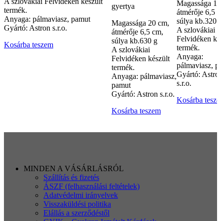
A szlovákiai Felvidéken készült
Magassága 10
gyertya
termék.
átmérője 6,5 
Anyaga: pálmaviasz, pamut
súlya kb.320 
Magassága 20 cm,
Gyártó: Astron s.r.o.
A szlovákiai
átmérője 6,5 cm,
Felvidéken ké
súlya kb.630 g
Kosárba teszem
termék.
A szlovákiai
Anyaga:
Felvidéken készült
pálmaviasz, p
termék.
Gyártó: Astro
Anyaga: pálmaviasz,
s.r.o.
pamut
Gyártó: Astron s.r.o.
Kosárba tesz
Kosárba teszem
MINDEN A VÁSÁRLÁSRÓL
Szállítás és fizetés
ÁSZF (felhasználási feltételek)
Adatvédelmi irányelvek
Visszaküldési politika
Elállás a szerződéstől