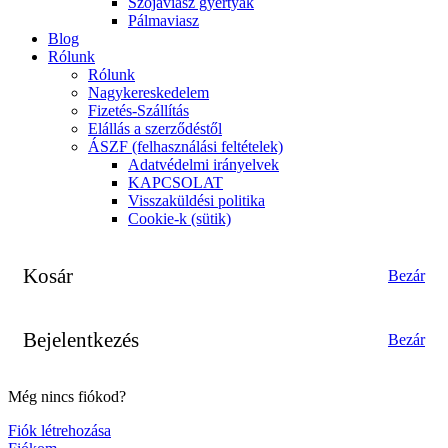
Szójaviasz gyertyák
Pálmaviasz
Blog
Rólunk
Rólunk
Nagykereskedelem
Fizetés-Szállítás
Elállás a szerződéstől
ÁSZF (felhasználási feltételek)
Adatvédelmi irányelvek
KAPCSOLAT
Visszaküldési politika
Cookie-k (sütik)
Kosár
Bezár
Bejelentkezés
Bezár
Még nincs fiókod?
Fiók létrehozása