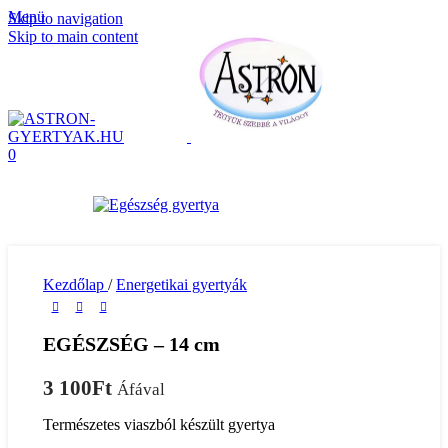
Menü
Skip to navigation
Skip to main content
0
Kezdőlap
/
Energetikai gyertyák
EGÉSZSÉG – 14 cm
3 100
Ft
Áfával
Természetes viaszból készült gyertya