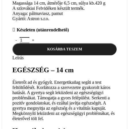
Magassága 14 cm, átmérője 6,5 cm, súlya kb.420 g
A szlovákiai Felvidéken készült termék.
Anyaga: pálmaviasz, pamut
Gyártó: Astron s.r.o.
Készleten (utánrendelhető)
EGÉSZSÉG - 14 cm mennyiség
KOSÁRBA TESZEM
Leírás
EGÉSZSÉG – 14 cm
Életerőt ad és gyógyít. Energetikailag segíti a test
feltöltődését. Korlátozza a szervezetre gyakorolt ​​káros
hatását. A gyertya segít leküzdeni az egészségügyi
problémákat. Támogatja a gyors felépülést. Serkenti a
pozitív gondolatokat, és ezáltal javítja egészségét. A
gyertya megnyitja az egészség és a vitalitás kapuját.
Megkönnyíti leküzdeni az egészségügyi problémákat, és
életerővel tölt fel.