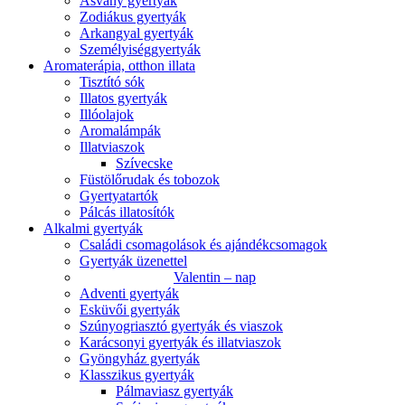
Ásvány gyertyák
Zodiákus gyertyák
Arkangyal gyertyák
Személyiséggyertyák
Aromaterápia, otthon illata
Tisztító sók
Illatos gyertyák
Illóolajok
Aromalámpák
Illatviaszok
Szívecske
Füstölőrudak és tobozok
Gyertyatartók
Pálcás illatosítók
Alkalmi gyertyák
Családi csomagolások és ajándékcsomagok
Gyertyák üzenettel
Valentin – nap
Adventi gyertyák
Esküvői gyertyák
Szúnyogriasztó gyertyák és viaszok
Karácsonyi gyertyák és illatviaszok
Gyöngyház gyertyák
Klasszikus gyertyák
Pálmaviasz gyertyák