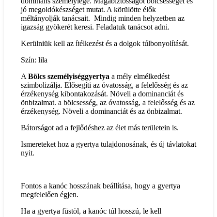
domináns személyiége. Magabiztosságot bölcsességet és
jó megoldókészséget mutat. A körülötte élők
méltányolják tanácsait. Mindig minden helyzetben az
igazság gyökerét keresi. Feladatuk tanácsot adni.
Kerülniük kell az ítélkezést és a dolgok túlbonyolítását.
Szín: lila
A
Bölcs személyiséggyertya
a mély elmélkedést
szimbolizálja. Elősegíti az óvatosság, a felelősség és az
érzékenység kibontakozását. Növeli a dominanciát és
önbizalmat. a bölcsesség, az óvatosság, a felelősség és az
érzékenység. Növeli a dominanciát és az önbizalmat.
Bátorságot ad a fejlődéshez az élet más területein is.
Ismereteket hoz a gyertya tulajdonosának, és új távlatokat
nyit.
Fontos a kanóc hosszának beállítása, hogy a gyertya
megfelelően égjen.
Ha a gyertya füstöl, a kanóc túl hosszú, le kell