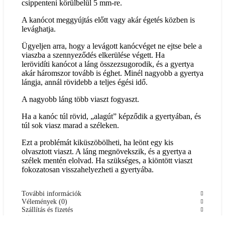
csippenteni körülbelül 5 mm-re.
A kanócot meggyújtás előtt vagy akár égetés közben is
levághatja.
Ügyeljen arra, hogy a levágott kanócvéget ne ejtse bele a
viaszba a szennyeződés elkerülése végett. Ha
lerövidíti kanócot a láng összezsugorodik, és a gyertya
akár háromszor tovább is éghet. Minél nagyobb a gyertya
lángja, annál rövidebb a teljes égési idő.
A nagyobb láng több viaszt fogyaszt.
Ha a kanóc túl rövid, „alagút” képződik a gyertyában, és
túl sok viasz marad a széleken.
Ezt a problémát kiküszöbölheti, ha leönt egy kis
olvasztott viaszt. A láng megnövekszik, és a gyertya a
szélek mentén elolvad. Ha szükséges, a kiöntött viaszt
fokozatosan visszahelyezheti a gyertyába.
További információk
Vélemények (0)
Szállítás és fizetés
Cikkszám:
SO7