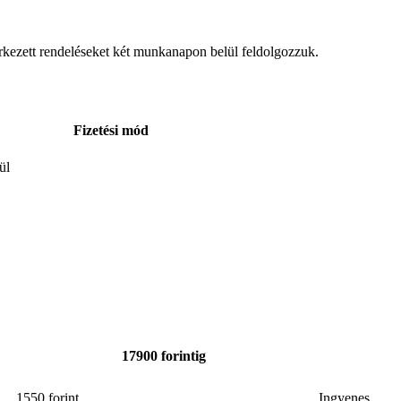
rkezett rendeléseket két munkanapon belül feldolgozzuk.
Fizetési mód
ül
17900 forintig
1550 forint
Ingyenes