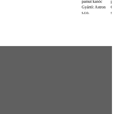
pamut kanóc
p
Gyártó: Astron
G
s.r.o.
s.