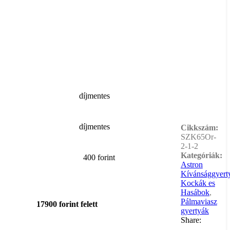
díjmentes
díjmentes
Cikkszám:
SZK65Or-
2-1-2
Kategóriák:
400 forint
Astron
Kívánsággyert
Kockák es
Hasábok
,
Pálmaviasz
17900 forint felett
gyertyák
Share: