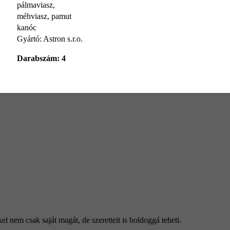
pálmaviasz,
méhviasz, pamut
kanóc
Gyártó: Astron s.r.o.
Darabszám: 4
l nem csak saját magát, de szeretteit is boldoggá teheti.