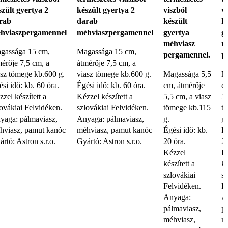
szült gyertya 2
készült gyertya 2
viszból
v
rab
darab
készült
k
hviaszpergamennel
méhviaszpergamennel
gyertya
g
méhviasz
m
gassága 15 cm,
Magassága 15 cm,
pergamennel.
p
mérője 7,5 cm, a
átmérője 7,5 cm, a
asz tömege kb.600 g.
viasz tömege kb.600 g.
Magassága 5,5
M
si idő: kb. 60 óra.
Égési idő: kb. 60 óra.
cm, átmérője
c
zel készített a
Kézzel készített a
5,5 cm, a viasz
5,
lovákiai Felvidéken.
szlovákiai Felvidéken.
tömege kb.115
t
yaga: pálmaviasz,
Anyaga: pálmaviasz,
g.
g.
hviasz, pamut kanóc
méhviasz, pamut kanóc
Égési idő: kb.
Ég
rtó: Astron s.r.o.
Gyártó: Astron s.r.o.
20 óra.
20
Kézzel
K
készített a
ké
szlovákiai
sz
Felvidéken.
F
Anyaga:
A
pálmaviasz,
p
méhviasz,
m