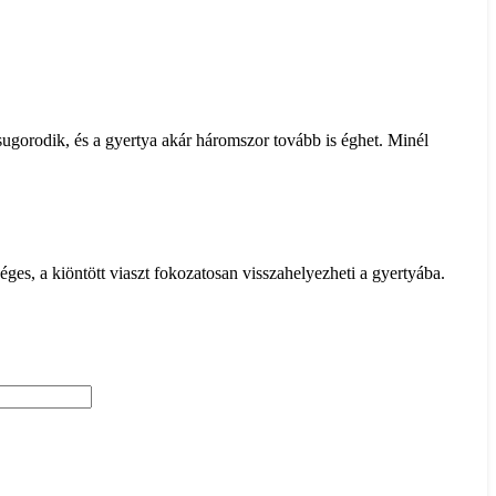
zsugorodik, és a gyertya akár háromszor tovább is éghet. Minél
éges, a kiöntött viaszt fokozatosan visszahelyezheti a gyertyába.