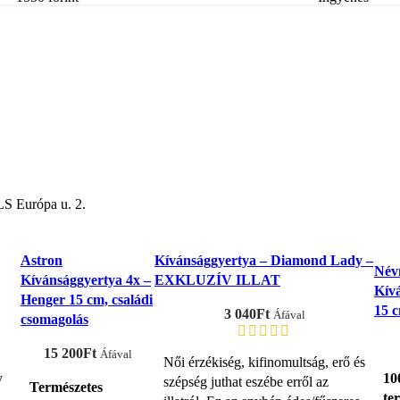
S Európa u. 2.
Astron
Kívánsággyertya – Diamond Lady –
Név
Kívánsággyertya 4x –
EXKLUZÍV ILLAT
Kív
Henger 15 cm, családi
15 
3 040
Ft
Áfával
csomagolás
15 200
Ft
Áfával
Női érzékiség, kifinomultság, erő és
y
10
szépség juthat eszébe erről az
Természetes
te