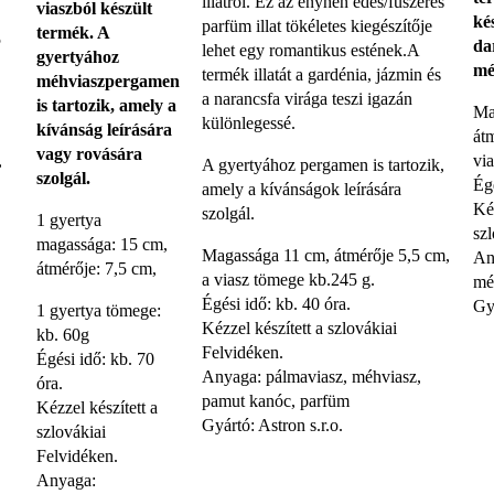
illatról. Ez az enyhén édes/fűszeres
viaszból készült
ké
parfüm illat tökéletes kiegészítője
termék. A
5
da
lehet egy romantikus estének.A
gyertyához
mé
termék illatát a gardénia, jázmin és
méhviaszpergamen
a narancsfa virága teszi igazán
is tartozik, amely a
Ma
különlegessé.
kívánság leírására
át
vagy rovására
,
vi
A gyertyához pergamen is tartozik,
szolgál.
Égé
amely a kívánságok leírására
Kéz
szolgál.
1 gyertya
sz
magassága: 15 cm,
Magassága 11 cm, átmérője 5,5 cm,
An
átmérője: 7,5 cm,
a viasz tömege kb.245 g.
mé
Égési idő: kb. 40 óra.
Gyá
1 gyertya tömege:
Kézzel készített a szlovákiai
kb. 60g
Felvidéken.
Égési idő: kb. 70
Anyaga: pálmaviasz, méhviasz,
óra.
pamut kanóc, parfüm
Kézzel készített a
Gyártó: Astron s.r.o.
szlovákiai
Felvidéken.
Anyaga: