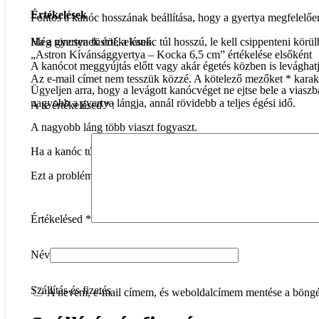
Értékelések
Fontos a kanóc hosszának beállítása, hogy a gyertya megfelelőe
Ha a gyertya füstöl, a kanóc túl hosszú, le kell csippenteni körü
Még nincsenek értékelések.
„Astron Kívánsággyertya – Kocka 6,5 ​​cm” értékelése elsőként
A kanócot meggyújtás előtt vagy akár égetés közben is levághatj
Az e-mail címet nem tesszük közzé.
A kötelező mezőket
*
karakt
Ügyeljen arra, hogy a levágott kanócvéget ne ejtse bele a viaszb
nagyobb a gyertya lángja, annál rövidebb a teljes égési idő.
A te értékelésed
*
A nagyobb láng több viaszt fogyaszt.
Ha a kanóc túl rövid, „alagút” képződik a gyertyában, és túl sok
Ezt a problémát kiküszöbölheti, ha leönt egy kis olvasztott vias
Értékelésed
*
Név
Szállítás és fizetés
A nevem, e-mail címem, és weboldalcímem mentése a böng