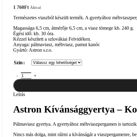
Rólunk
1 760
Ft
Nagykereskedelem
Áfával
Fizetés-Szállítás
Természetes viaszból készült termék. A gyertyához méhviaszperga
Elállás a szerződéstől
ÁSZF (felhasználási feltételek)
Magassága 6,5 cm, átmérője 6,5 cm, a viasz tömege kb. 240 g.
Adatvédelmi irányelvek
Égési idő: kb. 30 óra.
KAPCSOLAT
Kézzel készített a szlovákiai Felvidéken.
Visszaküldési politika
Anyaga: pálmaviasz, méhviasz, pamut kanóc
Cookie-k (sütik)
Gyártó: Astron s.r.o.
Szín
Astron Kívánsággyertya - Kocka 6,5 ​​cm mennyiség
Leírás
Astron Kívánsággyertya – Koc
Pálmaviasz gyertya. A gyertyához méhviaszpergamen is tartozik,
Nincs más dolga, mint ráírni a kívánságát a viaszpergamenre, b