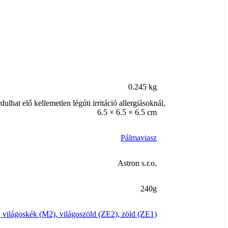
0.245 kg
hat elő kellemetlen légúti irritáció allergiásoknál,
6.5 × 6.5 × 6.5 cm
Pálmaviasz
Astron s.r.o,
240g
,
világoskék (M2)
,
világoszöld (ZE2)
,
zöld (ZE1)