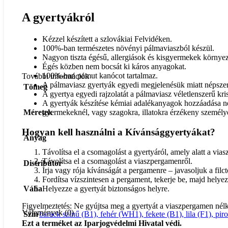
A gyertyákról
Kézzel készített a szlovákiai Felvidéken.
100%-ban természetes növényi pálmaviaszból készül.
Nagyon tiszta égésű, allergiások és kisgyermekek környez
Égés közben nem bocsát ki káros anyagokat.
100%-ban pamut kanócot tartalmaz.
További információk
A pálmaviasz gyertyák egyedi megjelenésük miatt népszerű
Tömeg
A gyertya egyedi rajzolatát a pálmaviasz véletlenszerű kr
A gyertyák készítése kémiai adalékanyagok hozzáadása nélk
Méretek
gyermekeknél, vagy szagokra, illatokra érzékeny személy
Hogyan kell használni a Kívánsággyertyákat?
Anyag
Távolítsa el a csomagolást a gyertyáról, amely alatt a via
Távolítsa el a csomagolást a viaszpergamenről.
Distribútor
Írja vagy rója kívánságát a pergamenre – javasoljuk a filcto
Fordítsa vízszintesen a pergament, tekerje be, majd hel
Helyezze a gyertyát biztonságos helyre.
Váha
Figyelmeztetés: Ne gyújtsa meg a gyertyát a viaszpergamen nél
Vélemények (0)
Szín
barack színű (B1)
,
fehér (WH1)
,
fekete (B1)
,
lila (F1)
,
pir
Ezt a terméket az Iparjogvédelmi Hivatal védi.