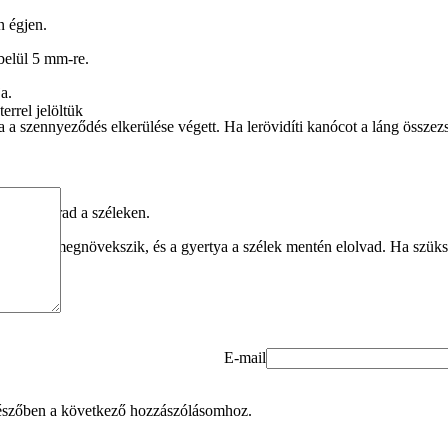
n égjen.
lbelül 5 mm-re.
a.
errel jelöltük
a a szennyeződés elkerülése végett. Ha lerövidíti kanócot a láng össze
 viasz marad a széleken.
zt. A láng megnövekszik, és a gyertya a szélek mentén elolvad. Ha szüks
E-mail
észőben a következő hozzászólásomhoz.