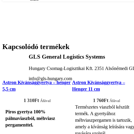
Kapcsolódó termékek
GLS General Logistics Systems
Hungary Csomag-Logisztikai Kft. 2351 Alsónémedi GL
info@gls-hungary.com
Astron Kívánsággyertya – henger
Astron Kívánsággyertya –
5,5 cm
Henger 11 cm
1 310
Ft
1 760
Ft
Áfával
Áfával
Természetes viaszból készült
Piros gyertya 100%
termék. A gyertyához
pálmaviaszból, méhviasz
méhviaszpergamen is tartozik,
pergamenttel.
amely a kívánság leírására vag
rovására szolgál.