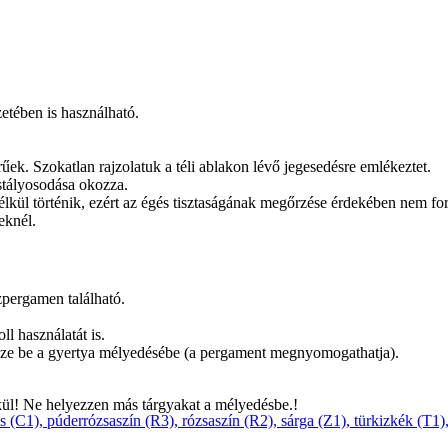
etében is használható.
ek. Szokatlan rajzolatuk a téli ablakon lévő jegesedésre emlékeztet.
istályosodása okozza.
ül történik, ezért az égés tisztaságának megőrzése érdekében nem fordul
eknél.
szpergamen található.
ll használatát is.
yezze be a gyertya mélyedésébe (a pergament megnyomogathatja).
kül! Ne helyezzen más tárgyakat a mélyedésbe.!
os (C1)
,
púderrózsaszín (R3)
,
rózsaszín (R2)
,
sárga (Z1)
,
türkizkék (T1)