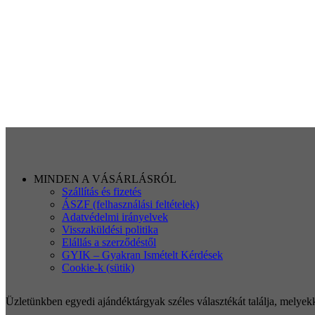
MINDEN A VÁSÁRLÁSRÓL
Szállítás és fizetés
ÁSZF (felhasználási feltételek)
Adatvédelmi irányelvek
Visszaküldési politika
Elállás a szerződéstől
GYIK – Gyakran Ismételt Kérdések
Cookie-k (sütik)
Üzletünkben egyedi ajándéktárgyak széles választékát találja, melyekke