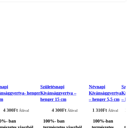
napi
Születésnapi
Névnapi
Szü
ánsággyertya- henger
Kívánsággyertya –
Kívánsággyertya
Kív
cm
henger 15 cm
– henger 5,5 cm
– h
4 300
Ft
4 300
Ft
1 310
Ft
1
Áfával
Áfával
Áfával
0%- ban
100%- ban
100%-ban
1
rmészetes viaszból
természetes viaszból
természetes
t