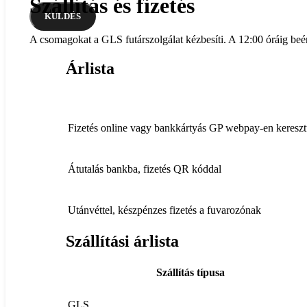
Szállítás és fizetés
A csomagokat a GLS futárszolgálat kézbesíti. A 12:00 óráig beé
Árlista
Fizetés online vagy bankkártyás GP webpay-en kereszt
Átutalás bankba, fizetés QR kóddal
Utánvéttel, készpénzes fizetés a fuvarozónak
Szállítási árlista
Szállítás típusa
GLS