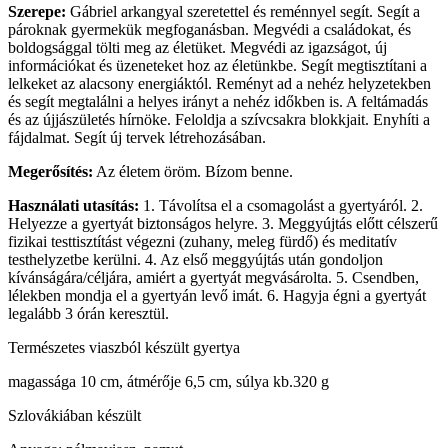
Szerepe:
Gábriel arkangyal szeretettel és reménnyel segít. Segít a
pároknak gyermekük megfoganásban. Megvédi a családokat, és
boldogsággal tölti meg az életüket. Megvédi az igazságot, új
információkat és üzeneteket hoz az életünkbe. Segít megtisztítani a
lelkeket az alacsony energiáktól. Reményt ad a nehéz helyzetekben
és segít megtalálni a helyes irányt a nehéz időkben is. A feltámadás
és az újjászületés hírnöke. Feloldja a szívcsakra blokkjait. Enyhíti a
fájdalmat. Segít új tervek létrehozásában.
Megerősítés:
Az életem öröm. Bízom benne.
Használati utasítás:
1. Távolítsa el a csomagolást a gyertyáról. 2.
Helyezze a gyertyát biztonságos helyre. 3. Meggyújtás előtt célszerű
fizikai testtisztítást végezni (zuhany, meleg fürdő) és meditatív
testhelyzetbe kerülni. 4. Az első meggyújtás után gondoljon
kívánságára/céljára, amiért a gyertyát megvásárolta. 5. Csendben,
lélekben mondja el a gyertyán levő imát. 6. Hagyja égni a gyertyát
legalább 3 órán keresztül.
Természetes viaszból készült gyertya
magassága 10 cm, átmérője 6,5 cm, súlya kb.320 g
Szlovákiában készült