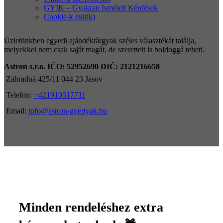
GYIK – Gyakran Ismételt Kérdések
Cookie-k (sütik)
Üzletünkben egyedi ajándéktárgyak széles választékát találja,
melyekkel nem csak saját magát, de szeretteit is boldoggá teheti.
Astron s.r.o.
IČO: 52952690
DIČ: 2121216658
Záhradná 425/11 044 23 Jasov
Telefon:
+421910517711
Email:
info@astron-gyertyak.hu
Minden rendeléshez extra