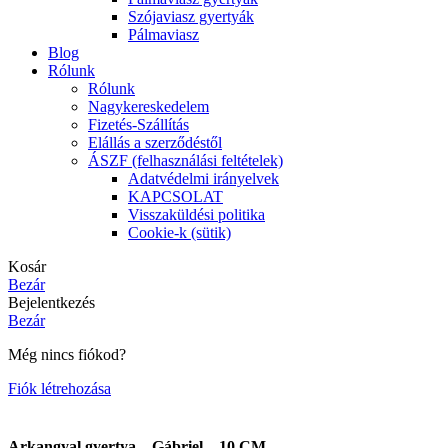
Szójaviasz gyertyák
Pálmaviasz
Blog
Rólunk
Rólunk
Nagykereskedelem
Fizetés-Szállítás
Elállás a szerződéstől
ÁSZF (felhasználási feltételek)
Adatvédelmi irányelvek
KAPCSOLAT
Visszaküldési politika
Cookie-k (sütik)
Kosár
Bezár
Bejelentkezés
Bezár
Még nincs fiókod?
Fiók létrehozása
Arkangyal gyertya – Gábriel – 10 CM