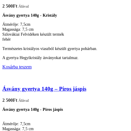
2 500
Ft
Áfával
Ásvány gyertya 140g - Kristály
Átmérője: 7,5cm
Magassága: 7,5 cm
Szlovákiai Felvidéken készült termék
fehér
Természetes kristályos viaszból készült gyertya pohárban.
A gyertya Hegyikristály ásványokat tartalmaz.
Kosárba teszem
Ásvány gyertya 140g – Piros jáspis
2 500
Ft
Áfával
Ásvány gyertya 140g - Piros jáspis
Átmérője: 7,5cm
Magassága: 7,5 cm