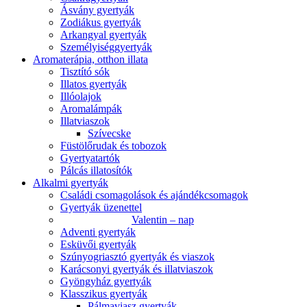
Ásvány gyertyák
Zodiákus gyertyák
Arkangyal gyertyák
Személyiséggyertyák
Aromaterápia, otthon illata
Tisztító sók
Illatos gyertyák
Illóolajok
Aromalámpák
Illatviaszok
Szívecske
Füstölőrudak és tobozok
Gyertyatartók
Pálcás illatosítók
Alkalmi gyertyák
Családi csomagolások és ajándékcsomagok
Gyertyák üzenettel
Valentin – nap
Adventi gyertyák
Esküvői gyertyák
Szúnyogriasztó gyertyák és viaszok
Karácsonyi gyertyák és illatviaszok
Gyöngyház gyertyák
Klasszikus gyertyák
Pálmaviasz gyertyák