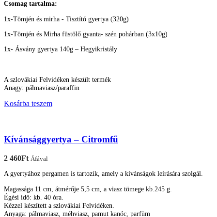
Csomag tartalma:
1x-Tömjén és mirha - Tisztító gyertya (320g)
1x-Tömjén és Mirha füstölő gyanta- szén pohárban (3x10g)
1x- Ásvány gyertya 140g – Hegyikristály
A szlovákiai Felvidéken készült termék
Anagy: pálmaviasz/paraffin
Kosárba teszem
Kívánsággyertya – Citromfű
2 460
Ft
Áfával
A gyertyához pergamen is tartozik, amely a kívánságok leírására szolgál.
Magassága 11 cm, átmérője 5,5 cm, a viasz tömege kb.245 g.
Égési idő: kb. 40 óra.
Kézzel készített a szlovákiai Felvidéken.
Anyaga: pálmaviasz, méhviasz, pamut kanóc, parfüm