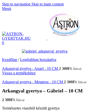
Skip to navigation
Skip to main content
Menü
0
Kezdőlap
/
Legújabban hozzáadva
Arkangyal gyertya - Anael - 10 CM
2 300
Ft
Áfával
Vissza a termékekhez
Arkangyal gyertya - Metatron - 10 CM
2 300
Ft
Áfával
Arkangyal gyertya – Gábriel – 10 CM
2 300
Ft
Áfával
Természetes viaszból készült gyertya