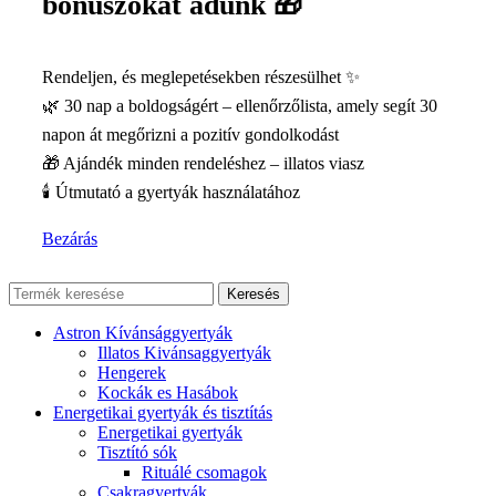
bónuszokat adunk 🎁
Rendeljen, és meglepetésekben részesülhet ✨
🌿 30 nap a boldogságért – ellenőrzőlista, amely segít 30
napon át megőrizni a pozitív gondolkodást
🎁 Ajándék minden rendeléshez – illatos viasz
🕯️ Útmutató a gyertyák használatához
Bezárás
Keresés
Astron Kívánsággyertyák
Illatos Kivánsaggyertyák
Hengerek
Kockák es Hasábok
Energetikai gyertyák és tisztítás
Energetikai gyertyák
Tisztító sók
Rituálé csomagok
Csakragyertyák