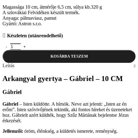
Magassága 10 cm, átmérője 6,5 cm, súlya kb.320 g
A szlovákiai Felvidéken készült termék.
Anyaga: pálmaviasz, pamut
Gyártó: Astron s.r.o.
Készleten (utánrendelhető)
Arkangyal gyertya - Gábriel - 10 CM mennyiség
KOSÁRBA TESZEM
Leírás
Arkangyal gyertya – Gábriel – 10 CM
Gábriel
Gábriel
– Isten küldötte. A hírnök. Neve azt jelenti: „Isten az én
erőm”. Isten szóvivőjének tekintik, aki fontos híreket és üzeneteket
hoz. Gábrielt azért küldték, hogy Szűz Máriának bejelentse Jézus
érkezését.
Jellemzői:
öröm, élénkség, a küldetés ismerete, reménység.