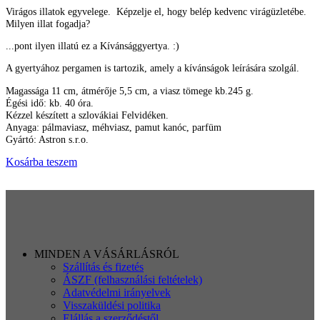
Virágos illatok egyvelege. Képzelje el, hogy belép kedvenc virágüzletébe.
Milyen illat fogadja?
...pont ilyen illatú ez a Kívánsággyertya. :)
A gyertyához pergamen is tartozik, amely a kívánságok leírására szolgál.
Magassága 11 cm, átmérője 5,5 cm, a viasz tömege kb.245 g.
Égési idő: kb. 40 óra.
Kézzel készített a szlovákiai Felvidéken.
Anyaga: pálmaviasz, méhviasz, pamut kanóc, parfüm
Gyártó: Astron s.r.o.
Kosárba teszem
MINDEN A VÁSÁRLÁSRÓL
Szállítás és fizetés
ÁSZF (felhasználási feltételek)
Adatvédelmi irányelvek
Visszaküldési politika
Elállás a szerződéstől