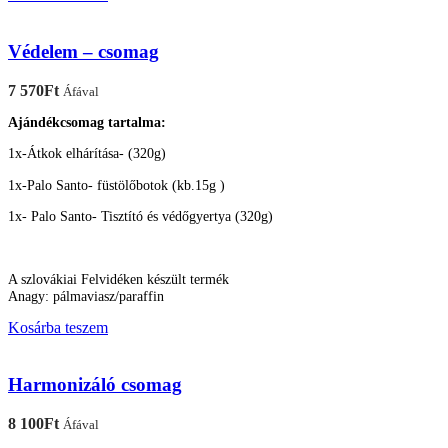
Védelem – csomag
7 570
Ft
Áfával
Ajándékcsomag tartalma:
1x-Átkok elhárítása- (320g)
1x-Palo Santo- füstölőbotok (kb.15g )
1x- Palo Santo- Tisztító és védőgyertya (320g)
A szlovákiai Felvidéken készült termék
Anagy: pálmaviasz/paraffin
Kosárba teszem
Harmonizáló csomag
8 100
Ft
Áfával