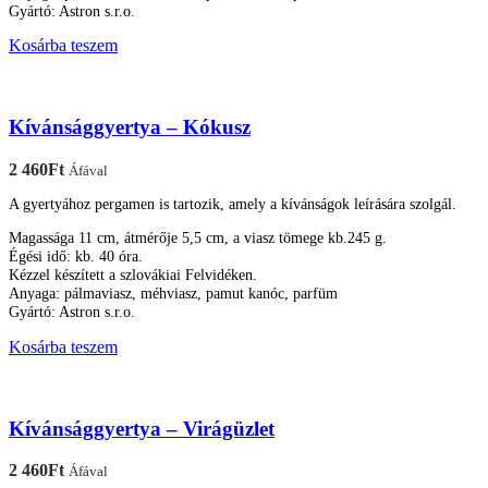
Gyártó: Astron s.r.o.
Kosárba teszem
Kívánsággyertya – Kókusz
2 460
Ft
Áfával
A gyertyához pergamen is tartozik, amely a kívánságok leírására szolgál.
Magassága 11 cm, átmérője 5,5 cm, a viasz tömege kb.245 g.
Égési idő: kb. 40 óra.
Kézzel készített a szlovákiai Felvidéken.
Anyaga: pálmaviasz, méhviasz, pamut kanóc, parfüm
Gyártó: Astron s.r.o.
Kosárba teszem
Kívánsággyertya – Virágüzlet
2 460
Ft
Áfával