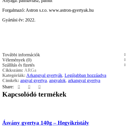
Anyaga: pálmaviasz, pamut
Forgalmazó: Astron s.r.o. www.astron-gyertyak.hu
Gyártási év: 2022.
További információk
Vélemények (0)
Szállítás és fizetés
Cikkszám:
ARGa
Kategóriák:
Arkangyal gyertyák
,
Legújabban hozzáadva
Címkék:
angyal gyertya
,
angyalok
,
arkangyal gyertya
Share:
Kapcsolódó termékek
Ásvány gyertya 140g – Hegyikristály