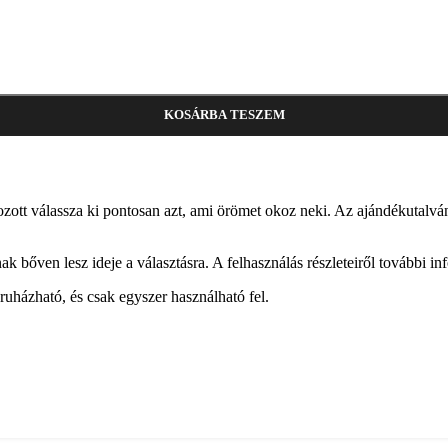
KOSÁRBA TESZEM
tt válassza ki pontosan azt, ami örömet okoz neki. Az ajándékutalványt
őven lesz ideje a választásra. A felhasználás részleteiről további info
uházható, és csak egyszer használható fel.