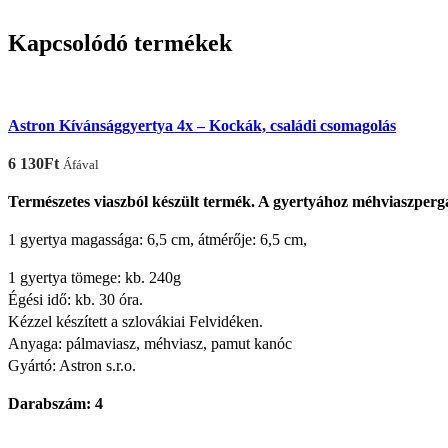
Kapcsolódó termékek
Astron Kívánsággyertya 4x – Kockák, családi csomagolás
6 130
Ft
Áfával
Természetes viaszból készült termék. A gyertyához méhviaszpergam
1 gyertya magassága: 6,5 cm, átmérője: 6,5 cm,
1 gyertya tömege: kb. 240g
Égési idő: kb. 30 óra.
Kézzel készített a szlovákiai Felvidéken.
Anyaga: pálmaviasz, méhviasz, pamut kanóc
Gyártó: Astron s.r.o.
Darabszám: 4