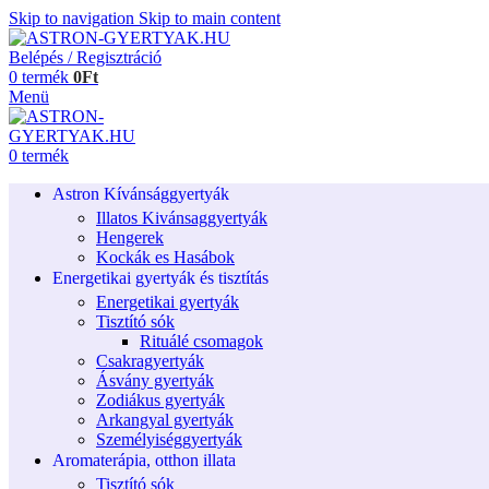
Skip to navigation
Skip to main content
Belépés / Regisztráció
0
termék
0
Ft
Menü
0
termék
Astron Kívánsággyertyák
Illatos Kivánsaggyertyák
Hengerek
Kockák es Hasábok
Energetikai gyertyák és tisztítás
Energetikai gyertyák
Tisztító sók
Rituálé csomagok
Csakragyertyák
Ásvány gyertyák
Zodiákus gyertyák
Arkangyal gyertyák
Személyiséggyertyák
Aromaterápia, otthon illata
Tisztító sók