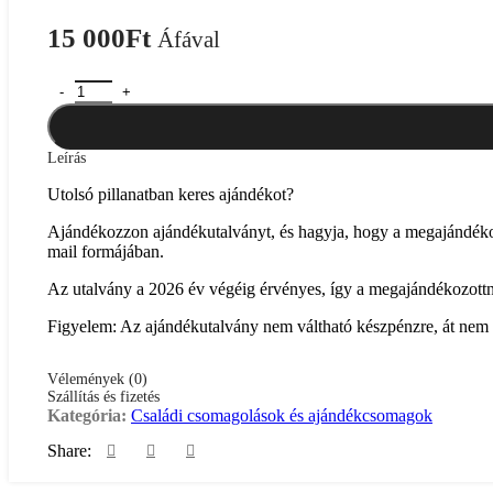
15 000
Ft
Áfával
Ajándékutalvány 15 000 Ft mennyiség
Leírás
Utolsó pillanatban keres ajándékot?
Ajándékozzon ajándékutalványt, és hagyja, hogy a megajándékozo
mail formájában.
Az utalvány a 2026 év végéig érvényes, így a megajándékozottnak b
Figyelem: Az ajándékutalvány nem váltható készpénzre, át nem r
Vélemények (0)
Szállítás és fizetés
Kategória:
Családi csomagolások és ajándékcsomagok
Share: