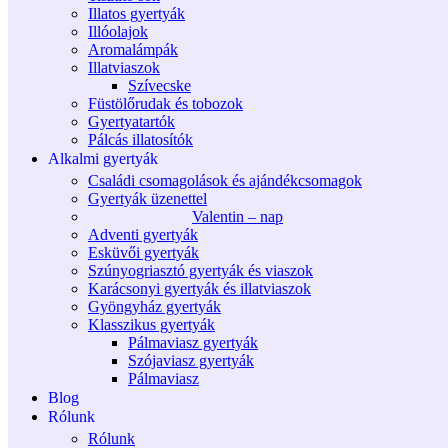
Illatos gyertyák
Illóolajok
Aromalámpák
Illatviaszok
Szívecske
Füstölőrudak és tobozok
Gyertyatartók
Pálcás illatosítók
Alkalmi gyertyák
Családi csomagolások és ajándékcsomagok
Gyertyák üzenettel
Valentin – nap
Adventi gyertyák
Esküvői gyertyák
Szúnyogriasztó gyertyák és viaszok
Karácsonyi gyertyák és illatviaszok
Gyöngyház gyertyák
Klasszikus gyertyák
Pálmaviasz gyertyák
Szójaviasz gyertyák
Pálmaviasz
Blog
Rólunk
Rólunk