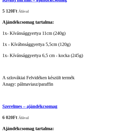
5 120
Ft
Áfával
Ajándékcsomag tartalma:
1x- Kívánsággyertya 11cm (240g)
1x - Kívábnsággyertya 5,5cm (120g)
1x- Kívánsággyertya 6,5 cm - kocka (245g)
A szlovákiai Felvidéken készült termék
Anagy: pálmaviasz/paraffin
Szerelmes – ajándékcsomag
6 020
Ft
Áfával
Ajándékcsomag tartalma: