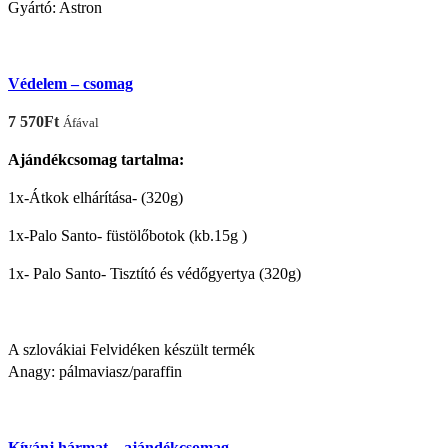
Gyártó: Astron
Védelem – csomag
7 570
Ft
Áfával
Ajándékcsomag tartalma:
1x-Átkok elhárítása- (320g)
1x-Palo Santo- füstölőbotok (kb.15g )
1x- Palo Santo- Tisztító és védőgyertya (320g)
A szlovákiai Felvidéken készült termék
Anagy: pálmaviasz/paraffin
Kívánj hármat – ajándékcsomag