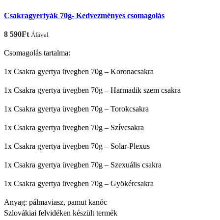
Csakragyertyák 70g- Kedvezményes csomagolás
8 590
Ft
Áfával
Csomagolás tartalma:
1x Csakra gyertya üvegben 70g – Koronacsakra
1x Csakra gyertya üvegben 70g – Harmadik szem csakra
1x Csakra gyertya üvegben 70g – Torokcsakra
1x Csakra gyertya üvegben 70g – Szívcsakra
1x Csakra gyertya üvegben 70g – Solar-Plexus
1x Csakra gyertya üvegben 70g – Szexuális csakra
1x Csakra gyertya üvegben 70g – Gyökércsakra
Anyag: pálmaviasz, pamut kanóc
Szlovákiai felvidéken készült termék