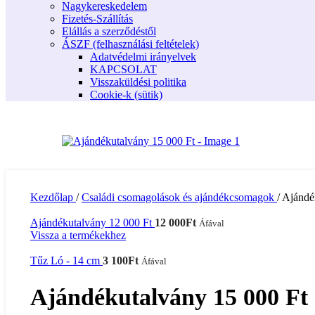
Nagykereskedelem
Fizetés-Szállítás
Elállás a szerződéstől
ÁSZF (felhasználási feltételek)
Adatvédelmi irányelvek
KAPCSOLAT
Visszaküldési politika
Cookie-k (sütik)
Kezdőlap
/
Családi csomagolások és ajándékcsomagok
/
Ajándé
Ajándékutalvány 12 000 Ft
12 000
Ft
Áfával
Vissza a termékekhez
Tűz Ló - 14 cm
3 100
Ft
Áfával
Ajándékutalvány 15 000 Ft