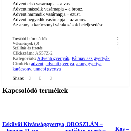
Advent első vasárnapja – a vas.
Advent második vasárnapja – a bronz.
Advent harmadik vasárnapja – ezüst.
Advent negyedik vasárnapja – az arany.
Az arany a karácsonyi várakozások beteljesedése.
További információk
Vélemények (0)
Szállítás és fizetés
Cikkszám:
AS57Z-2
Kategóriák:
Adventi gyertyák
,
Pálmaviasz gyertyák
Címkék:
advent
,
adventi gyertya
,
arany gyertya
,
karácsony
,
unnepi gyertya
Share:
Kapcsolódó termékek
Esküvői Kívánsággyertya
OROSZLÁN –
Kos – 
– henger 11 cm
zodiákus gyertya