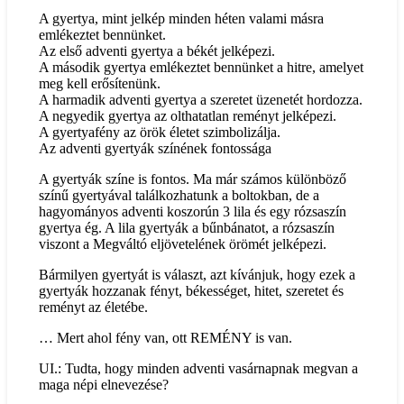
A gyertya, mint jelkép minden héten valami másra
emlékeztet bennünket.
Az első adventi gyertya a békét jelképezi.
A második gyertya emlékeztet bennünket a hitre, amelyet
meg kell erősítenünk.
A harmadik adventi gyertya a szeretet üzenetét hordozza.
A negyedik gyertya az olthatatlan reményt jelképezi.
A gyertyafény az örök életet szimbolizálja.
Az adventi gyertyák színének fontossága
A gyertyák színe is fontos. Ma már számos különböző
színű gyertyával találkozhatunk a boltokban, de a
hagyományos adventi koszorún 3 lila és egy rózsaszín
gyertya ég. A lila gyertyák a bűnbánatot, a rózsaszín
viszont a Megváltó eljövetelének örömét jelképezi.
Bármilyen gyertyát is választ, azt kívánjuk, hogy ezek a
gyertyák hozzanak fényt, békességet, hitet, szeretet és
reményt az életébe.
… Mert ahol fény van, ott REMÉNY is van.
UI.: Tudta, hogy minden adventi vasárnapnak megvan a
maga népi elnevezése?