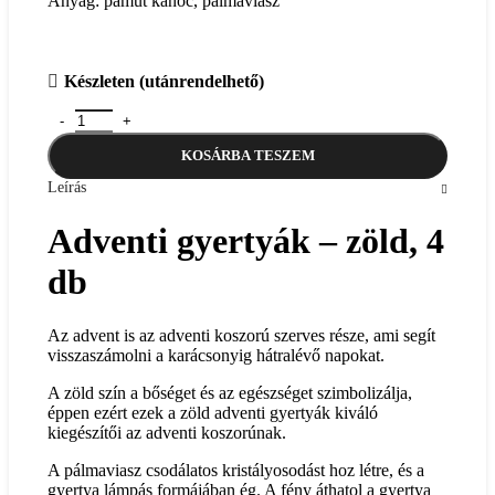
Anyag: pamut kanóc, pálmaviasz
Készleten (utánrendelhető)
Adventi gyertyák - zöld, 4 db mennyiség
KOSÁRBA TESZEM
Leírás
Adventi gyertyák – zöld, 4
db
Az advent is az adventi koszorú szerves része, ami segít
visszaszámolni a karácsonyig hátralévő napokat.
A zöld szín a bőséget és az egészséget szimbolizálja,
éppen ezért ezek a zöld adventi gyertyák kiváló
kiegészítői az adventi koszorúnak.
A pálmaviasz csodálatos kristályosodást hoz létre, és a
gyertya lámpás formájában ég. A fény áthatol a gyertya