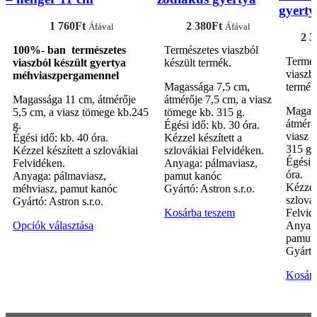
gyerty
1 760
Ft
2 380
Ft
Áfával
Áfával
2 3
100%- ban természetes
Természetes viaszból
Termés
viaszból készült gyertya
készült termék.
viaszbó
méhviaszpergamennel
Magassága 7,5 cm,
termék
Magassága 11 cm, átmérője
átmérője 7,5 cm, a viasz
Magass
5,5 cm, a viasz tömege kb.245
tömege kb. 315 g.
átmérő
g.
Égési idő: kb. 30 óra.
viasz 
Égési idő: kb. 40 óra.
Kézzel készített a
315 g.
Kézzel készített a szlovákiai
szlovákiai Felvidéken.
Égési 
Felvidéken.
Anyaga: pálmaviasz,
óra.
Anyaga: pálmaviasz,
pamut kanóc
Kézzel 
méhviasz, pamut kanóc
Gyártó: Astron s.r.o.
szlová
Gyártó: Astron s.r.o.
Kosárba teszem
Felvid
Ennek
Opciók választása
Anyaga
a
pamut
terméknek
Gyártó:
több
Kosárb
variációja
van.
A
változatok