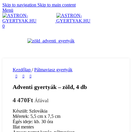
Skip to navigation
Skip to main content
Menü
0
Kezdőlap
/
Pálmaviasz gyertyák
Adventi gyertyák – zöld, 4 db
4 470
Ft
Áfával
Készült: Szlovákia
Méretek: 5,5 cm x 7,5 cm
Égés ideje: kb. 30 óra
Illat mentes