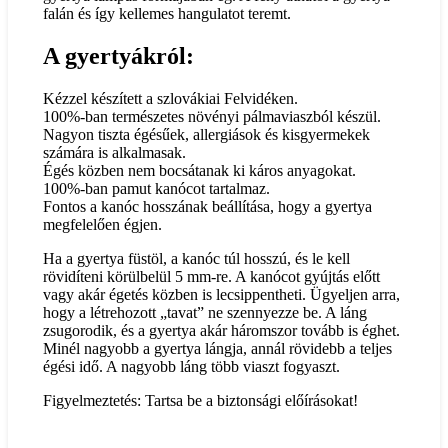
falán és így kellemes hangulatot teremt.
A gyertyákról:
Kézzel készített a szlovákiai Felvidéken.
100%-ban természetes növényi pálmaviaszból készül.
Nagyon tiszta égésűek, allergiások és kisgyermekek
számára is alkalmasak.
Égés közben nem bocsátanak ki káros anyagokat.
100%-ban pamut kanócot tartalmaz.
Fontos a kanóc hosszának beállítása, hogy a gyertya
megfelelően égjen.
Ha a gyertya füstöl, a kanóc túl hosszú, és le kell
rövidíteni körülbelül 5 mm-re. A kanócot gyújtás előtt
vagy akár égetés közben is lecsippentheti. Ügyeljen arra,
hogy a létrehozott „tavat” ne szennyezze be. A láng
zsugorodik, és a gyertya akár háromszor tovább is éghet.
Minél nagyobb a gyertya lángja, annál rövidebb a teljes
égési idő. A nagyobb láng több viaszt fogyaszt.
Figyelmeztetés: Tartsa be a biztonsági előírásokat!