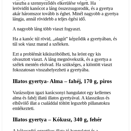
viaszba a szennyeződés elkerülése végett. Ha
lerövidíti kanócot a láng összezsugorodik, és a gyertya
akár háromszor tovább is éghet. Minél nagyobb a gyertya
lángja, annál rövidebb a teljes égési idő.
A nagyobb láng több viaszt fogyaszt.
Ha a kanóc túl rövid, „alagút” képződik a gyertyában, és
túl sok viasz marad a széleken.
Ezt a problémát kiküszöbölheti, ha leönt egy kis
olvasztott viaszt. A láng megnövekszik, és a gyertya a
szélek mentén elolvad. Ha szükséges, a kiöntött viaszt
fokozatosan visszahelyezheti a gyertyába.
Illatos gyertya- Alma – fahéj, 170 g, piros
Varázsoljon igazi karácsonyi hangulatot egy kellemes
alma és fahéj illatú illatos gyertyával. A klasszikus és
elbűvölő illat a családdal töltött legszebb pillanatokra
emlékezteti.
Illatos gyertya – Kókusz, 340 g, fehér
A kókuszdió egzotikus illata jó hangulatot és a