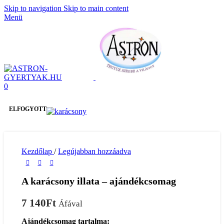
Skip to navigation
Skip to main content
Menü
0
ELFOGYOTT
Kezdőlap
/
Legújabban hozzáadva
A karácsony illata – ajándékcsomag
7 140
Ft
Áfával
Ajándékcsomag tartalma: