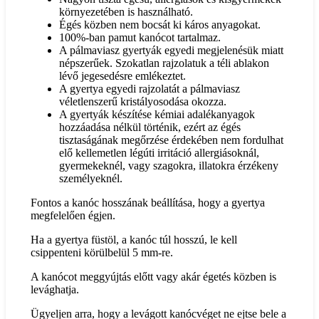
környezetében is használható.
Égés közben nem bocsát ki káros anyagokat.
100%-ban pamut kanócot tartalmaz.
A pálmaviasz gyertyák egyedi megjelenésük miatt
népszerűek. Szokatlan rajzolatuk a téli ablakon
lévő jegesedésre emlékeztet.
A gyertya egyedi rajzolatát a pálmaviasz
véletlenszerű kristályosodása okozza.
A gyertyák készítése kémiai adalékanyagok
hozzáadása nélkül történik, ezért az égés
tisztaságának megőrzése érdekében nem fordulhat
elő kellemetlen légúti irritáció allergiásoknál,
gyermekeknél, vagy szagokra, illatokra érzékeny
személyeknél.
Fontos a kanóc hosszának beállítása, hogy a gyertya
megfelelően égjen.
Ha a gyertya füstöl, a kanóc túl hosszú, le kell
csippenteni körülbelül 5 mm-re.
A kanócot meggyújtás előtt vagy akár égetés közben is
levághatja.
Ügyeljen arra, hogy a levágott kanócvéget ne ejtse bele a