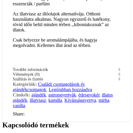
esszenciák / parfüm
Az illatviasz az illóolajok alternatívája. Otthoni
használatra alkalmas. Nagyon egyszerű és hatékony,
rövid időn belül minden térben ,,kibontakoznak” az
illatok.
Csak helyezze be aromalámpájába, és hagyja
megolvadni. Kellemes illat árad az térben.
További információk
Vélemények (0)
Szállítás és fizetés
Kategóriák:
Családi csomagolások és
ajándékcsomagok
,
Legújabban hozzáadva
Címkék:
ajándék
,
astrongyertyák
,
édesgyokér
,
illatos
ajándék
,
illatviasz
,
kamilla
,
Kívánsággyertya
,
mirha
,
vanília
Share:
Kapcsolódó termékek