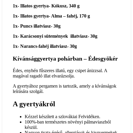
1x- Illatos gyertya- Kókusz, 340 g
1x- Illatos gyertya- Alma – fahéj, 170 g
1x- Puncs illatviasz- 30g
1x- Karácsonyi sütemények illatviasz- 30g
1x- Narancs-fahéj illatviasz- 30g
Kívánsággyertya pohárban – Édesgyökér
Édes, enyhén fűszeres illatú, egy csipet ánizzsal. A
magával ragadó illat elvarázsolja.
A gyertyához pergamen is tartozik, amely a kívánságok
leírására szolgál.
A gyertyákról
Kézzel készített a szlovákiai Felvidéken.
100%-ban természetes növényi pálmaviaszból
készül.
Nagyon tiszta égésű, allergiások és kisgyermekek