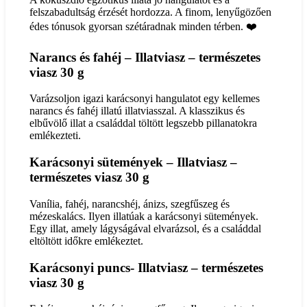
felszabadultság érzését hordozza. A finom, lenyűgözően
édes tónusok gyorsan szétáradnak minden térben. ❤️
Narancs és fahéj – Illatviasz – természetes
viasz 30 g
Varázsoljon igazi karácsonyi hangulatot egy kellemes
narancs és fahéj illatú illatviasszal. A klasszikus és
elbűvölő illat a családdal töltött legszebb pillanatokra
emlékezteti.
Karácsonyi sütemények – Illatviasz –
természetes viasz 30 g
Vanília, fahéj, narancshéj, ánizs, szegfűszeg és
mézeskalács. Ilyen illatúak a karácsonyi sütemények.
Egy illat, amely lágyságával elvarázsol, és a családdal
eltöltött időkre emlékeztet.
Karácsonyi puncs- Illatviasz – természetes
viasz 30 g