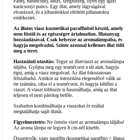
Fahéj, narancshéj, ánizs, szegfűszeg. Ilyen egy igazi
karácsonyi puncs. Egy illat, amely lágyságával
elvarázsol, és a jóbarátokkal eltöltött pillanatokra
emlékeztet.
Az illatos viasz kozmetikai paraffinból készül, amely
nem füstöl és az egészségre ártalmatlan. Illatanyag
hozzáadásával. Csak helyezze az aromalámpába, és
hagyja megolvadni. Szinte azonnal kellemes illat tölti
meg a teret.
Használati utasítás:
Tegye az illatviaszt az aromalámpa
táljába. Gyújtsa meg egy teamécsest a tál alatt, hagyja
égni, amíg a viasz megolvad. Az illat fokozatosan
felszabadul. Amikor az intenzitása elegendővé válik az
ön számára, oltsa el a teamécsest, és hagyja kihűlni a
viaszt. A viaszt többször is használhatja, amíg az illat
teljesen el nem párolog belőle.
Szabadon kombinálhatja a viaszokat és ezáltal
megtalálhatja saját illatát.
Figyelmeztetés:
Ne öntsön vizet az aromalámpa táljába!
Az aroma lámpa ne legyen 8 cm-nél kisebb.
Összetevők: vagy paraffin (kozmetikai paraffin) + illatos