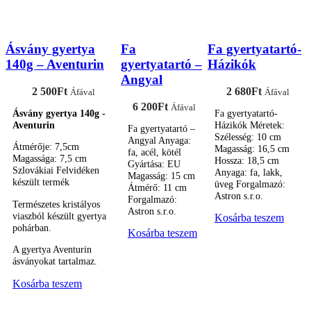
Ásvány gyertya
Fa
Fa gyertyatartó-
140g – Aventurin
gyertyatartó –
Házikók
Angyal
2 500
Ft
2 680
Ft
Áfával
Áfával
6 200
Ft
Áfával
Ásvány gyertya 140g -
Fa gyertyatartó-
Aventurin
Házikók Méretek:
Fa gyertyatartó –
Szélesség: 10 cm
Angyal Anyaga:
Átmérője: 7,5cm
Magasság: 16,5 cm
fa, acél, kötél
Magassága: 7,5 cm
Hossza: 18,5 cm
Gyártása: EU
Szlovákiai Felvidéken
Anyaga: fa, lakk,
Magasság: 15 cm
készült termék
üveg Forgalmazó:
Átmérő: 11 cm
Astron s.r.o.
Forgalmazó:
Természetes kristályos
Astron s.r.o.
viaszból készült gyertya
Kosárba teszem
pohárban.
Kosárba teszem
A gyertya Aventurin
ásványokat tartalmaz.
Kosárba teszem